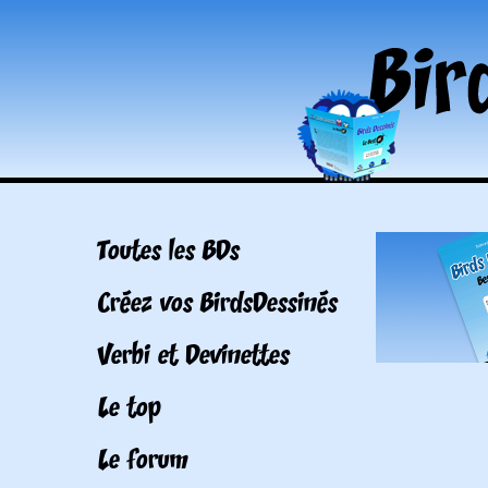
Toutes les BDs
Créez vos BirdsDessinés
Verbi et Devinettes
Le top
Le forum