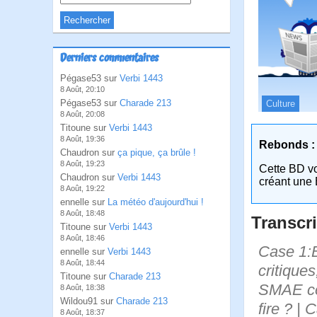
Derniers commentaires
Pégase53 sur
Verbi 1443
8 Août, 20:10
Pégase53 sur
Charade 213
Culture
8 Août, 20:08
Titoune sur
Verbi 1443
8 Août, 19:36
Rebonds :
Chaudron sur
ça pique, ça brûle !
8 Août, 19:23
Cette BD v
Chaudron sur
Verbi 1443
créant une 
8 Août, 19:22
ennelle sur
La météo d'aujourd'hui !
8 Août, 18:48
Transcri
Titoune sur
Verbi 1443
8 Août, 18:46
Case 1:B
ennelle sur
Verbi 1443
8 Août, 18:44
critiques
Titoune sur
Charade 213
SMAE con
8 Août, 18:38
Wildou91 sur
Charade 213
fire ? |
8 Août, 18:37