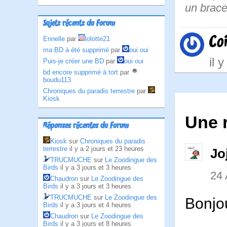
un brace
Sujets récents du Forum
Co
Ennelle
par
lolotte21
ma BD à été supprimé
par
oui oui
il 
Puis-je créer une BD
par
oui oui
bd encore supprimé à tort
par
boudu113
Chroniques du paradis terrestre
par
Kiosk
Une 
Réponses récentes du Forum
Kiosk
sur
Chroniques du paradis
terrestre
il y a 2 jours et 23 heures
Jo
TRUCMUCHE
sur
Le Zoodingue des
Birds
il y a 3 jours et 3 heures
24
Chaudron
sur
Le Zoodingue des
Birds
il y a 3 jours et 3 heures
TRUCMUCHE
sur
Le Zoodingue des
Bonjo
Birds
il y a 3 jours et 4 heures
Chaudron
sur
Le Zoodingue des
Birds
il y a 3 jours et 8 heures