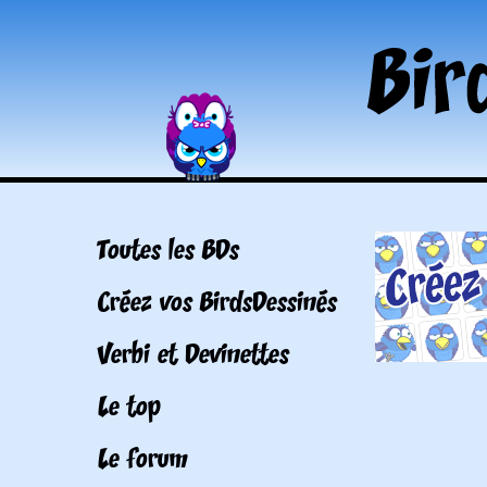
Toutes les BDs
Créez vos BirdsDessinés
Verbi et Devinettes
Le top
Le forum