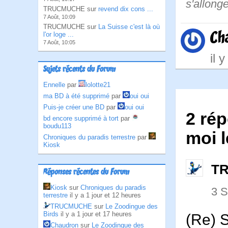
s'allonge
TRUCMUCHE sur
revend dix cons ...
7 Août, 10:09
TRUCMUCHE sur
La Suisse c'est là où
Ch
l'or loge ...
7 Août, 10:05
il 
Sujets récents du Forum
Ennelle
par
lolotte21
ma BD à été supprimé
par
oui oui
Puis-je créer une BD
par
oui oui
2 rép
bd encore supprimé à tort
par
boudu113
moi l
Chroniques du paradis terrestre
par
Kiosk
T
Réponses récentes du Forum
Kiosk
sur
Chroniques du paradis
3 
terrestre
il y a 1 jour et 12 heures
TRUCMUCHE
sur
Le Zoodingue des
Birds
il y a 1 jour et 17 heures
(Re) 
Chaudron
sur
Le Zoodingue des