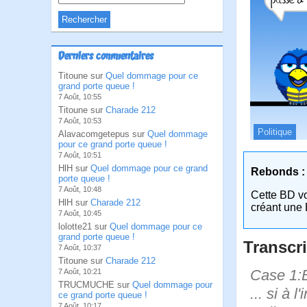
Derniers commentaires
Titoune sur
Quel dommage pour ce
grand porte queue !
7 Août, 10:55
Titoune sur
Charade 212
7 Août, 10:53
Politique
Alavacomgetepus sur
Quel dommage
pour ce grand porte queue !
7 Août, 10:51
HlH sur
Quel dommage pour ce grand
Rebonds :
porte queue !
7 Août, 10:48
Cette BD v
HlH sur
Charade 212
créant une 
7 Août, 10:45
lolotte21 sur
Quel dommage pour ce
grand porte queue !
Transcri
7 Août, 10:37
Titoune sur
Charade 212
Case 1:B
7 Août, 10:21
TRUCMUCHE sur
Quel dommage pour
... si à 
ce grand porte queue !
7 Août, 10:17