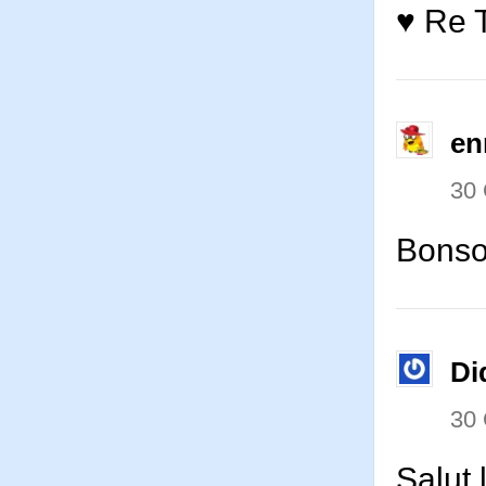
♥ Re T
en
30
Bonsoi
Di
30
Salut 