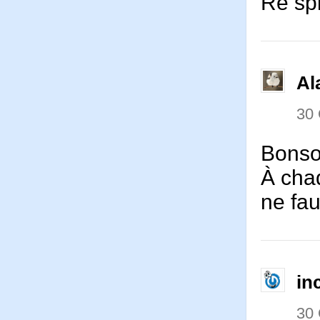
Re spi
Al
30
Bonso
À chaq
ne fau
in
30