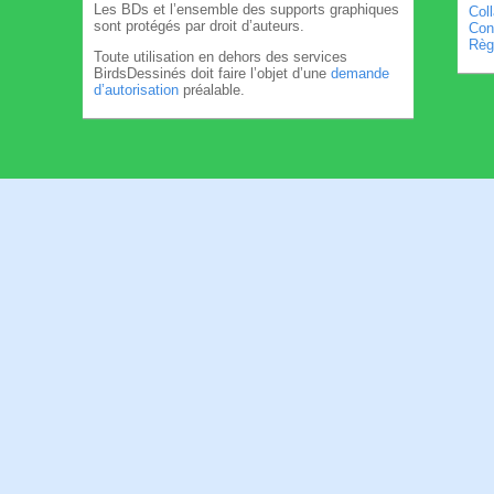
Les BDs et l’ensemble des supports graphiques
Col
sont protégés par droit d’auteurs.
Cond
Règl
Toute utilisation en dehors des services
BirdsDessinés doit faire l’objet d’une
demande
d’autorisation
préalable.