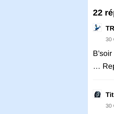
22 r
T
30
B’soir
… Rep
Ti
30