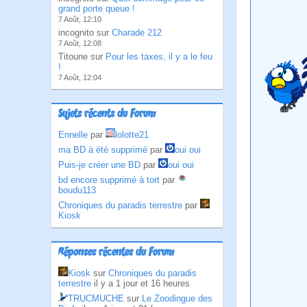
grand porte queue !
7 Août, 12:10
incognito sur
Charade 212
7 Août, 12:08
Titoune sur
Pour les taxes, il y a le feu
!
7 Août, 12:04
Sujets récents du Forum
Ennelle
par
lolotte21
ma BD à été supprimé
par
oui oui
Puis-je créer une BD
par
oui oui
bd encore supprimé à tort
par
boudu113
Chroniques du paradis terrestre
par
Kiosk
Réponses récentes du Forum
Kiosk
sur
Chroniques du paradis
terrestre
il y a 1 jour et 16 heures
TRUCMUCHE
sur
Le Zoodingue des