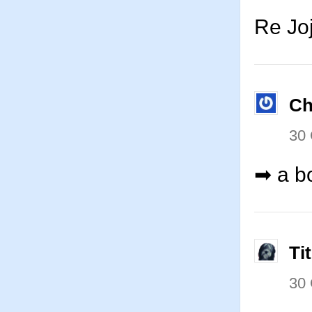
Re Jo
Ch
30
➡ a b
Ti
30