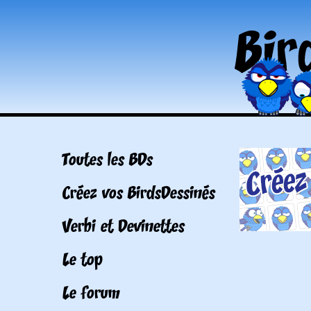
Toutes les BDs
Créez vos BirdsDessinés
Verbi et Devinettes
Le top
Le forum