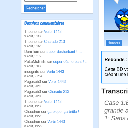
Derniers commentaires
Titoune sur
Verbi 1443
9 Août, 9:33
Titoune sur
Charade 213
Humour
9 Août, 9:32
DomTom sur
super désherbant ! ...
9 Août, 9:15
Rebonds :
PoLoMcBEE sur
super désherbant ! ...
9 Août, 9:03
Cette BD v
incognito sur
Verbi 1443
créant une 
8 Août, 21:54
Pégase53 sur
Verbi 1443
8 Août, 20:10
Transcri
Pégase53 sur
Charade 213
8 Août, 20:08
Case 1:B
Titoune sur
Verbi 1443
8 Août, 19:36
grande a
Chaudron sur
ça pique, ça brûle !
8 Août, 19:23
1: Sans 
Chaudron sur
Verbi 1443
8 Août, 19:22