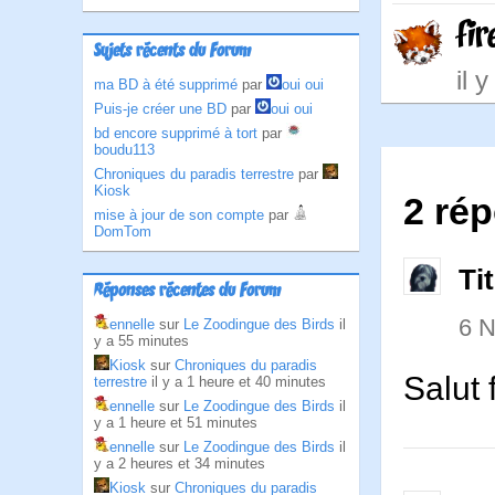
fir
Sujets récents du Forum
il 
ma BD à été supprimé
par
oui oui
Puis-je créer une BD
par
oui oui
bd encore supprimé à tort
par
boudu113
Chroniques du paradis terrestre
par
Kiosk
2 rép
mise à jour de son compte
par
DomTom
Ti
Réponses récentes du Forum
6 
ennelle
sur
Le Zoodingue des Birds
il
y a 55 minutes
Kiosk
sur
Chroniques du paradis
Salut 
terrestre
il y a 1 heure et 40 minutes
ennelle
sur
Le Zoodingue des Birds
il
y a 1 heure et 51 minutes
ennelle
sur
Le Zoodingue des Birds
il
y a 2 heures et 34 minutes
Kiosk
sur
Chroniques du paradis