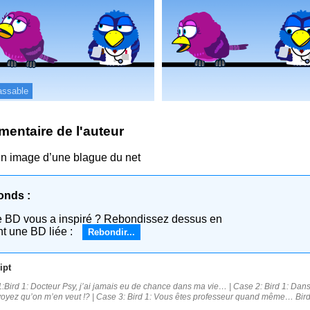
assable
entaire de l'auteur
n image d’une blague du net
onds :
e BD vous a inspiré ? Rebondissez dessus en
nt une BD liée :
Rebondir...
ipt
:Bird 1: Docteur Psy, j’ai jamais eu de chance dans ma vie… | Case 2: Bird 1: Dan
oyez qu’on m’en veut !? | Case 3: Bird 1: Vous êtes professeur quand même… Bird 