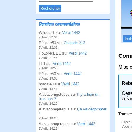
Derniers commentaires
Wildou91 sur
Verbi 1442
7 Août, 22:31
Incl
Pégase53 sur
Charade 212
7 Août, 22:31
PoLoMcBEE sur
Verbi 1442
Comm
7 Août, 21:43
HlH sur
Verbi 1442
Mise e
7 Août, 20:50
Pégase53 sur
Verbi 1442
7 Août, 19:35
Reb
macareu sur
Verbi 1442
7 Août, 18:41
Cett
Alavacomgetepus sur
Il y a bien un
créa
truc non ?
7 Août, 18:25
Alavacomgetepus sur
Ça va dégommer
!
Transcr
7 Août, 18:23
Case 1
Alavacomgetepus sur
Verbi 1442
Vous v
7 Août, 18:21