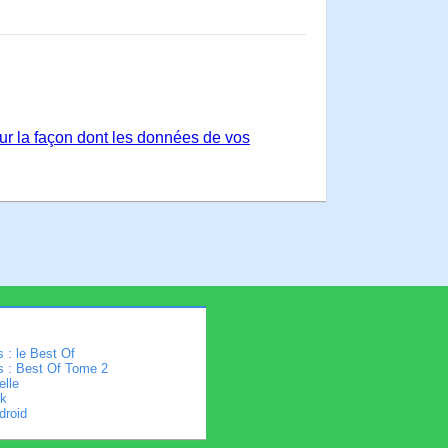
sur la façon dont les données de vos
 : le Best Of
s : Best Of Tome 2
elle
k
droid