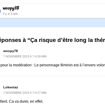
woopy78
il y a 3 ans
éponses à “Ça risque d’être long la th
woopy78
7 NOVEMBRE 2023 À 7 H 09 MIN
pour la modération : Le personnage féminin est à l’envers volo
Lokentaz
7 NOVEMBRE 2023 À 7 H 27 MIN
lent. Ca va durer, en effet.