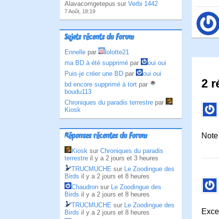
Alavacomgetepus sur
Verbi 1442
7 Août, 18:19
Sujets récents du Forum
Ennelle
par
lolotte21
ma BD à été supprimé
par
oui oui
Puis-je créer une BD
par
oui oui
2 r
bd encore supprimé à tort
par
boudu113
Chroniques du paradis terrestre
par
Kiosk
Réponses récentes du Forum
Note 
Kiosk
sur
Chroniques du paradis
terrestre
il y a 2 jours et 3 heures
TRUCMUCHE
sur
Le Zoodingue des
Birds
il y a 2 jours et 8 heures
Chaudron
sur
Le Zoodingue des
Birds
il y a 2 jours et 8 heures
TRUCMUCHE
sur
Le Zoodingue des
Excel
Birds
il y a 2 jours et 8 heures