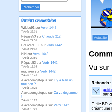
Derniers commentaires
Wildou91 sur
Verbi 1442
7 Août, 22:31
Pégase53 sur
Charade 212
Actualité
7 Août, 22:31
PoLoMcBEE sur
Verbi 1442
7 Août, 21:43
Comme
HlH sur
Verbi 1442
7 Août, 20:50
Pégase53 sur
Verbi 1442
Vu sur 
7 Août, 19:35
macareu sur
Verbi 1442
7 Août, 18:41
Alavacomgetepus sur
Il y a bien un
Rebonds :
truc non ?
7 Août, 18:25
petit
Alavacomgetepus sur
Ça va dégommer
par
g
!
7 Août, 18:23
Cette BD v
Alavacomgetepus sur
Verbi 1442
créant une 
7 Août, 18:21