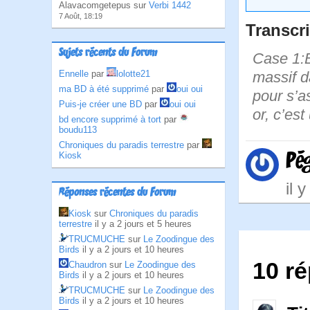
Alavacomgetepus sur
Verbi 1442
7 Août, 18:19
Transcri
Sujets récents du Forum
Case 1:B
Ennelle
par
lolotte21
massif da
ma BD à été supprimé
par
oui oui
pour s’a
Puis-je créer une BD
par
oui oui
or, c’est
bd encore supprimé à tort
par
boudu113
Chroniques du paradis terrestre
par
Pé
Kiosk
il 
Réponses récentes du Forum
Kiosk
sur
Chroniques du paradis
terrestre
il y a 2 jours et 5 heures
TRUCMUCHE
sur
Le Zoodingue des
Birds
il y a 2 jours et 10 heures
10 r
Chaudron
sur
Le Zoodingue des
Birds
il y a 2 jours et 10 heures
TRUCMUCHE
sur
Le Zoodingue des
Birds
il y a 2 jours et 10 heures