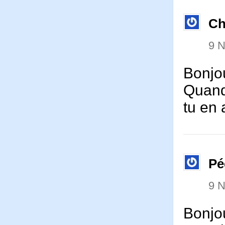
Ch
9 
Bonjo
Quand
tu en 
Pé
9 
Bonjo