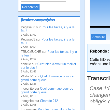
Derniers commentaires
Pégase53 sur
Pour les taxes, il y a le
feu !
7 Août, 13:00
Actualité
Pégase53 sur
Pour les taxes, il y a le
feu !
7 Août, 12:58
Rebonds :
TRUCMUCHE sur
Pour les taxes, il y a
le feu !
Cette BD v
7 Août, 12:57
créant une 
ennelle sur
C'est bien d'avoir un maillot
sur le dos !
7 Août, 12:48
Wildou91 sur
Quel dommage pour ce
Transcri
grand porte queue !
7 Août, 12:38
Case 1:B
incognito sur
Quel dommage pour ce
grand porte queue !
changemen
7 Août, 12:10
obligés 
incognito sur
Charade 212
7 Août, 12:08
Titoune sur
Pour les taxes, il y a le feu