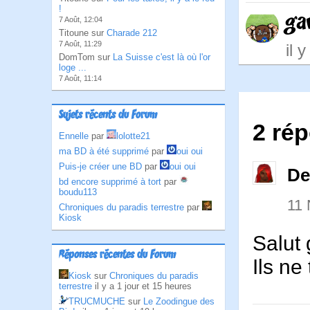
!
ga
7 Août, 12:04
Titoune sur
Charade 212
7 Août, 11:29
il 
DomTom sur
La Suisse c'est là où l'or
loge ...
7 Août, 11:14
Sujets récents du Forum
2 rép
Ennelle
par
lolotte21
ma BD à été supprimé
par
oui oui
Puis-je créer une BD
par
oui oui
De
bd encore supprimé à tort
par
boudu113
11
Chroniques du paradis terrestre
par
Kiosk
Salut
Réponses récentes du Forum
Ils ne
Kiosk
sur
Chroniques du paradis
terrestre
il y a 1 jour et 15 heures
TRUCMUCHE
sur
Le Zoodingue des