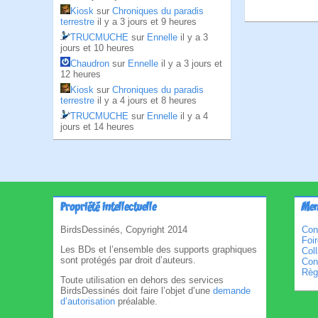
Kiosk
sur
Chroniques du paradis
terrestre
il y a 3 jours et 9 heures
TRUCMUCHE
sur
Ennelle
il y a 3
jours et 10 heures
Chaudron
sur
Ennelle
il y a 3 jours et
12 heures
Kiosk
sur
Chroniques du paradis
terrestre
il y a 4 jours et 8 heures
TRUCMUCHE
sur
Ennelle
il y a 4
jours et 14 heures
Propriété intellectuelle
Men
BirdsDessinés, Copyright 2014
Con
Foi
Les BDs et l’ensemble des supports graphiques
Col
sont protégés par droit d’auteurs.
Cond
Règl
Toute utilisation en dehors des services
BirdsDessinés doit faire l’objet d’une
demande
d’autorisation
préalable.