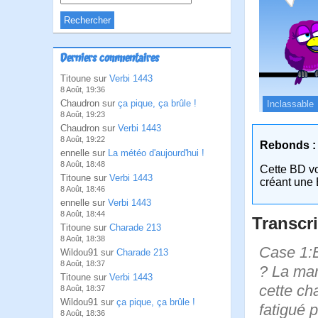
Derniers commentaires
Titoune sur
Verbi 1443
8 Août, 19:36
Chaudron sur
ça pique, ça brûle !
Inclassable
8 Août, 19:23
Chaudron sur
Verbi 1443
8 Août, 19:22
Rebonds :
ennelle sur
La météo d'aujourd'hui !
8 Août, 18:48
Cette BD v
Titoune sur
Verbi 1443
créant une 
8 Août, 18:46
ennelle sur
Verbi 1443
8 Août, 18:44
Transcri
Titoune sur
Charade 213
8 Août, 18:38
Case 1:B
Wildou91 sur
Charade 213
8 Août, 18:37
? La mar
Titoune sur
Verbi 1443
cette ch
8 Août, 18:37
Wildou91 sur
ça pique, ça brûle !
fatigué 
8 Août, 18:36