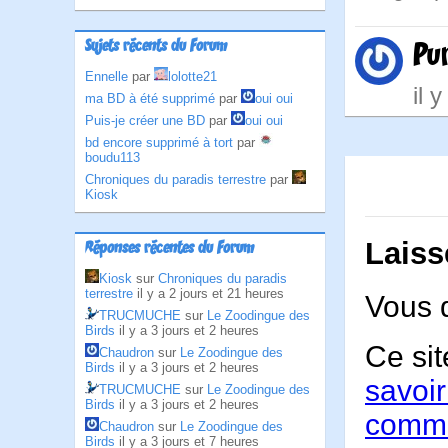
Pu
Sujets récents du Forum
Ennelle
par
lolotte21
il 
ma BD à été supprimé
par
oui oui
Puis-je créer une BD
par
oui oui
bd encore supprimé à tort
par
boudu113
Chroniques du paradis terrestre
par
Kiosk
Laiss
Réponses récentes du Forum
Kiosk
sur
Chroniques du paradis
terrestre
il y a 2 jours et 21 heures
Vous 
TRUCMUCHE
sur
Le Zoodingue des
Birds
il y a 3 jours et 2 heures
Ce sit
Chaudron
sur
Le Zoodingue des
Birds
il y a 3 jours et 2 heures
savoir
TRUCMUCHE
sur
Le Zoodingue des
Birds
il y a 3 jours et 2 heures
comme
Chaudron
sur
Le Zoodingue des
Birds
il y a 3 jours et 7 heures