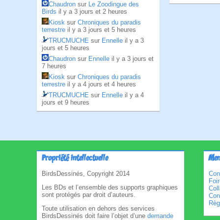
Chaudron
sur
Le Zoodingue des
Birds
il y a 3 jours et 2 heures
Kiosk
sur
Chroniques du paradis
terrestre
il y a 3 jours et 5 heures
TRUCMUCHE
sur
Ennelle
il y a 3
jours et 5 heures
Chaudron
sur
Ennelle
il y a 3 jours et
7 heures
Kiosk
sur
Chroniques du paradis
terrestre
il y a 4 jours et 4 heures
TRUCMUCHE
sur
Ennelle
il y a 4
jours et 9 heures
Propriété intellectuelle
Men
BirdsDessinés, Copyright 2014
Con
Foi
Les BDs et l’ensemble des supports graphiques
Col
sont protégés par droit d’auteurs.
Cond
Règl
Toute utilisation en dehors des services
BirdsDessinés doit faire l’objet d’une
demande