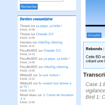
Derniers commentaires
Titoune sur
ça pique, ça brûle !
8 Août, 14:38
Titoune sur
Charade 213
Actualité
8 Août, 14:36
macareu sur
chboïÏng chboïïng...
8 Août, 14:21
Rebonds :
PoLoMcBEE sur
Charade 213
8 Août, 14:13
Cette BD v
PoLoMcBEE sur
ça pique, ça brûle !
créant une 
8 Août, 14:09
PoLoMcBEE sur
chboïÏng chboïïng...
8 Août, 13:59
Transcri
Wildou91 sur
Je suis motivé !
8 Août, 13:12
Case 1:B
Wildou91 sur
Ils veulent tout donner à
la TV !
vigilanc
8 Août, 13:10
Mister blues sur
☺ Centre de formation
Bird 1: 
☺☺
8 Août, 12:50