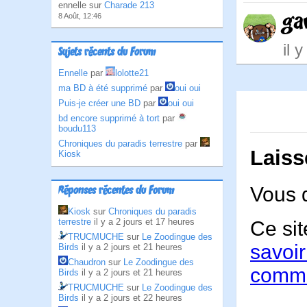
ennelle sur
Charade 213
ga
8 Août, 12:46
il 
Sujets récents du Forum
Ennelle
par
lolotte21
ma BD à été supprimé
par
oui oui
Puis-je créer une BD
par
oui oui
bd encore supprimé à tort
par
boudu113
Chroniques du paradis terrestre
par
Laiss
Kiosk
Vous 
Réponses récentes du Forum
Kiosk
sur
Chroniques du paradis
terrestre
il y a 2 jours et 17 heures
Ce sit
TRUCMUCHE
sur
Le Zoodingue des
savoir
Birds
il y a 2 jours et 21 heures
Chaudron
sur
Le Zoodingue des
comme
Birds
il y a 2 jours et 21 heures
TRUCMUCHE
sur
Le Zoodingue des
Birds
il y a 2 jours et 22 heures