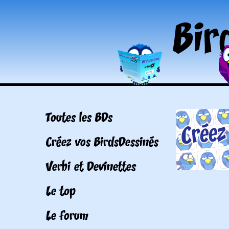
Toutes les BDs
Créez vos BirdsDessinés
Verbi et Devinettes
Le top
Le forum