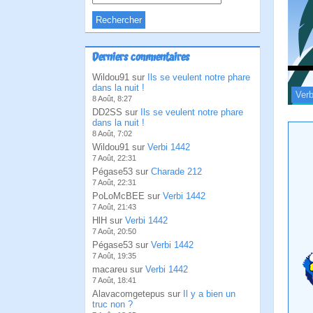
Derniers commentaires
Wildou91 sur
Ils se veulent notre phare
dans la nuit !
Verb
8 Août, 8:27
DD2SS sur
Ils se veulent notre phare
dans la nuit !
8 Août, 7:02
Wildou91 sur
Verbi 1442
7 Août, 22:31
Pégase53 sur
Charade 212
7 Août, 22:31
PoLoMcBEE sur
Verbi 1442
7 Août, 21:43
HlH sur
Verbi 1442
7 Août, 20:50
Pégase53 sur
Verbi 1442
7 Août, 19:35
macareu sur
Verbi 1442
7 Août, 18:41
Alavacomgetepus sur
Il y a bien un
truc non ?