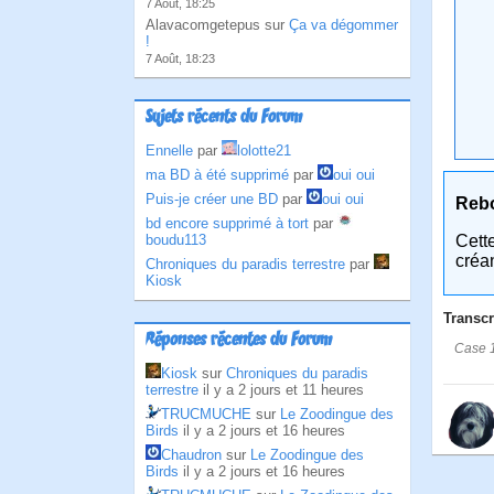
7 Août, 18:25
Alavacomgetepus sur
Ça va dégommer
!
7 Août, 18:23
Sujets récents du Forum
Ennelle
par
lolotte21
ma BD à été supprimé
par
oui oui
Puis-je créer une BD
par
oui oui
Reb
bd encore supprimé à tort
par
Cett
boudu113
créa
Chroniques du paradis terrestre
par
Kiosk
Transcr
Réponses récentes du Forum
Case 1
Kiosk
sur
Chroniques du paradis
terrestre
il y a 2 jours et 11 heures
TRUCMUCHE
sur
Le Zoodingue des
Birds
il y a 2 jours et 16 heures
Chaudron
sur
Le Zoodingue des
Birds
il y a 2 jours et 16 heures