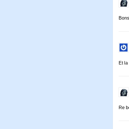
Bons
Et la
Re b