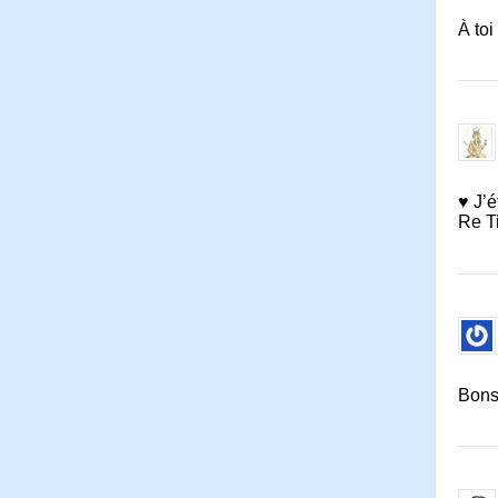
À toi
♥ J’é
Re Ti
Bonso