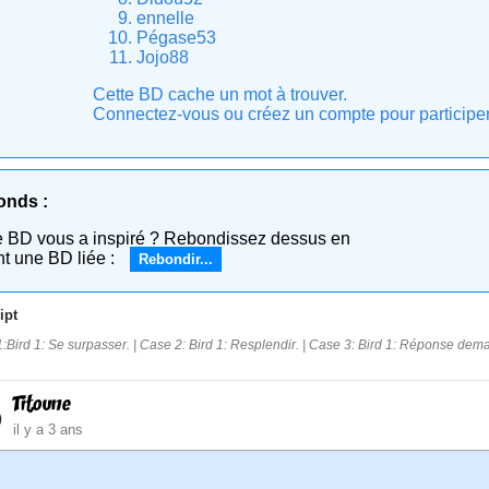
ennelle
Pégase53
Jojo88
Cette BD cache un mot à trouver.
Connectez-vous ou créez un compte pour participer e
onds :
e BD vous a inspiré ? Rebondissez dessus en
nt une BD liée :
Rebondir...
ipt
:Bird 1: Se surpasser. | Case 2: Bird 1: Resplendir. | Case 3: Bird 1: Réponse dema
Titoune
il y a 3 ans