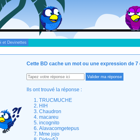
i et Devinettes
Cette BD cache un mot ou une expression de 7 c
Ils ont trouvé la réponse :
TRUCMUCHE
HlH
Chaudron
macareu
incognito
Alavacomgetepus
Mme jojo
Didou52