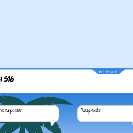
BD INÉDITE
I 516