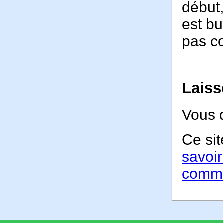
début,
est bu
pas c
Laiss
Vous 
Ce sit
savoir
comme