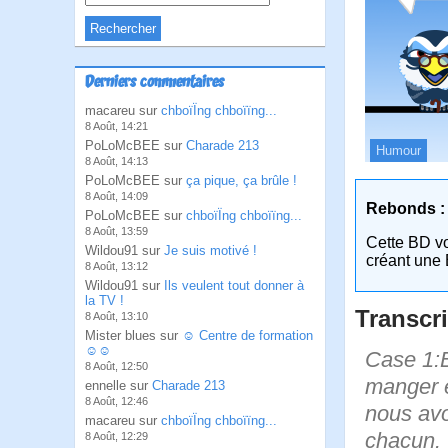
Derniers commentaires
macareu sur
chboïÏng chboïïng...
8 Août, 14:21
PoLoMcBEE sur
Charade 213
Humour
8 Août, 14:13
PoLoMcBEE sur
ça pique, ça brûle !
8 Août, 14:09
Rebonds :
PoLoMcBEE sur
chboïÏng chboïïng...
8 Août, 13:59
Cette BD v
Wildou91 sur
Je suis motivé !
créant une 
8 Août, 13:12
Wildou91 sur
Ils veulent tout donner à
la TV !
Transcri
8 Août, 13:10
Mister blues sur
☺ Centre de formation
☺☺
Case 1:B
8 Août, 12:50
manger e
ennelle sur
Charade 213
8 Août, 12:46
nous avo
macareu sur
chboïÏng chboïïng...
chacun. 
8 Août, 12:29