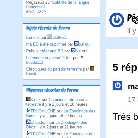
Pégase53 sur
Subtilité de la langue
française !
8 Août, 12:20
Pé
Sujets récents du Forum
il 
Ennelle
par
lolotte21
ma BD à été supprimé
par
oui oui
Puis-je créer une BD
par
oui oui
bd encore supprimé à tort
par
boudu113
5 ré
Chroniques du paradis terrestre
par
Kiosk
ma
Réponses récentes du Forum
17
Kiosk
sur
Chroniques du paradis
terrestre
il y a 2 jours et 16 heures
TRUCMUCHE
sur
Le Zoodingue des
Très 
Birds
il y a 2 jours et 20 heures
Chaudron
sur
Le Zoodingue des
Birds
il y a 2 jours et 21 heures
TRUCMUCHE
sur
Le Zoodingue des