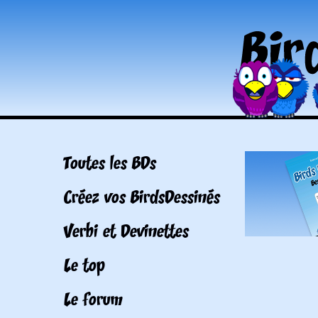
Toutes les BDs
Créez vos BirdsDessinés
Verbi et Devinettes
Le top
Le forum