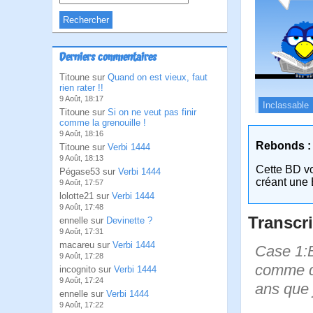
Derniers commentaires
Titoune sur
Quand on est vieux, faut
rien rater !!
9 Août, 18:17
Inclassable
Titoune sur
Si on ne veut pas finir
comme la grenouille !
9 Août, 18:16
Rebonds :
Titoune sur
Verbi 1444
9 Août, 18:13
Cette BD v
Pégase53 sur
Verbi 1444
créant une 
9 Août, 17:57
lolotte21 sur
Verbi 1444
9 Août, 17:48
Transcri
ennelle sur
Devinette ?
9 Août, 17:31
macareu sur
Verbi 1444
Case 1:B
9 Août, 17:28
comme d'
incognito sur
Verbi 1444
9 Août, 17:24
ans que 
ennelle sur
Verbi 1444
9 Août, 17:22