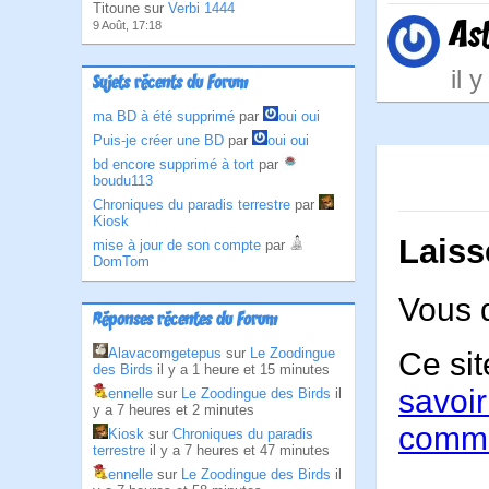
Titoune sur
Verbi 1444
As
9 Août, 17:18
il 
Sujets récents du Forum
ma BD à été supprimé
par
oui oui
Puis-je créer une BD
par
oui oui
bd encore supprimé à tort
par
boudu113
Chroniques du paradis terrestre
par
Kiosk
Laiss
mise à jour de son compte
par
DomTom
Vous 
Réponses récentes du Forum
Alavacomgetepus
sur
Le Zoodingue
Ce sit
des Birds
il y a 1 heure et 15 minutes
savoir
ennelle
sur
Le Zoodingue des Birds
il
y a 7 heures et 2 minutes
comme
Kiosk
sur
Chroniques du paradis
terrestre
il y a 7 heures et 47 minutes
ennelle
sur
Le Zoodingue des Birds
il