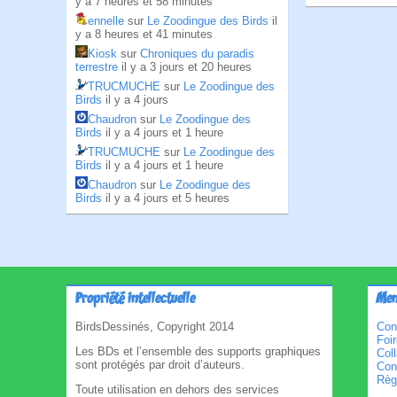
y a 7 heures et 58 minutes
ennelle
sur
Le Zoodingue des Birds
il
y a 8 heures et 41 minutes
Kiosk
sur
Chroniques du paradis
terrestre
il y a 3 jours et 20 heures
TRUCMUCHE
sur
Le Zoodingue des
Birds
il y a 4 jours
Chaudron
sur
Le Zoodingue des
Birds
il y a 4 jours et 1 heure
TRUCMUCHE
sur
Le Zoodingue des
Birds
il y a 4 jours et 1 heure
Chaudron
sur
Le Zoodingue des
Birds
il y a 4 jours et 5 heures
Propriété intellectuelle
Men
BirdsDessinés, Copyright 2014
Con
Foi
Les BDs et l’ensemble des supports graphiques
Col
sont protégés par droit d’auteurs.
Cond
Règl
Toute utilisation en dehors des services