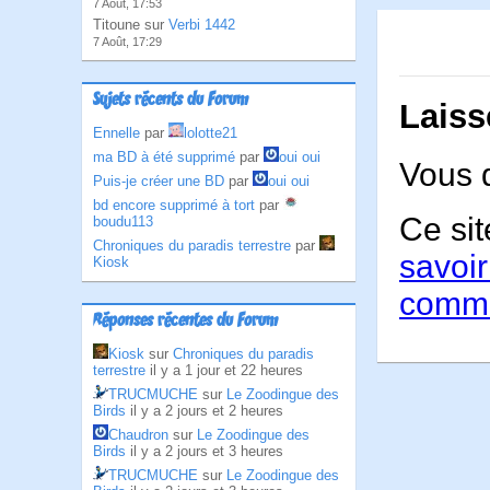
7 Août, 17:53
Titoune sur
Verbi 1442
7 Août, 17:29
Sujets récents du Forum
Laiss
Ennelle
par
lolotte21
ma BD à été supprimé
par
oui oui
Vous 
Puis-je créer une BD
par
oui oui
bd encore supprimé à tort
par
Ce sit
boudu113
Chroniques du paradis terrestre
par
savoir
Kiosk
comme
Réponses récentes du Forum
Kiosk
sur
Chroniques du paradis
terrestre
il y a 1 jour et 22 heures
TRUCMUCHE
sur
Le Zoodingue des
Birds
il y a 2 jours et 2 heures
Chaudron
sur
Le Zoodingue des
Birds
il y a 2 jours et 3 heures
TRUCMUCHE
sur
Le Zoodingue des