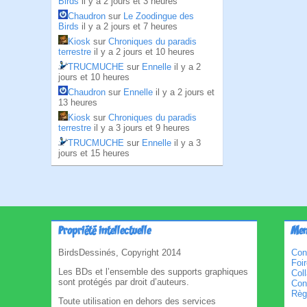
Birds
il y a 2 jours et 3 heures
Chaudron
sur
Le Zoodingue des
Birds
il y a 2 jours et 7 heures
Kiosk
sur
Chroniques du paradis
terrestre
il y a 2 jours et 10 heures
TRUCMUCHE
sur
Ennelle
il y a 2
jours et 10 heures
Chaudron
sur
Ennelle
il y a 2 jours et
13 heures
Kiosk
sur
Chroniques du paradis
terrestre
il y a 3 jours et 9 heures
TRUCMUCHE
sur
Ennelle
il y a 3
jours et 15 heures
Propriété intellectuelle
Men
BirdsDessinés, Copyright 2014
Con
Foi
Les BDs et l’ensemble des supports graphiques
Col
sont protégés par droit d’auteurs.
Cond
Règl
Toute utilisation en dehors des services