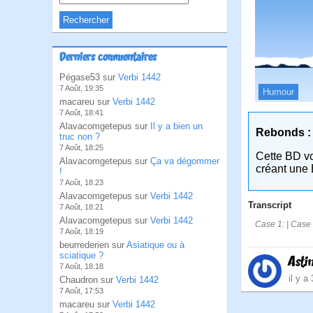
Derniers commentaires
Pégase53 sur
Verbi 1442
7 Août, 19:35
Humour
macareu sur
Verbi 1442
7 Août, 18:41
Alavacomgetepus sur
Il y a bien un
Rebonds :
truc non ?
7 Août, 18:25
Cette BD v
Alavacomgetepus sur
Ça va dégommer
créant une 
!
7 Août, 18:23
Alavacomgetepus sur
Verbi 1442
Transcript
7 Août, 18:21
Alavacomgetepus sur
Verbi 1442
Case 1: | Case 2
7 Août, 18:19
beurrederien sur
Asiatique ou à
sciatique ?
Asti
7 Août, 18:18
il y a
Chaudron sur
Verbi 1442
7 Août, 17:53
macareu sur
Verbi 1442