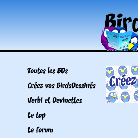
Toutes les BDs
Créez vos BirdsDessinés
Verbi et Devinettes
Le top
Le forum