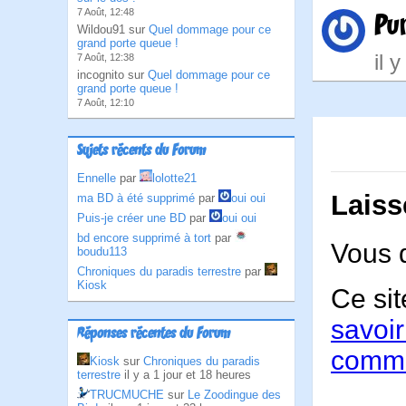
7 Août, 12:48
Pu
Wildou91 sur
Quel dommage pour ce
grand porte queue !
il 
7 Août, 12:38
incognito sur
Quel dommage pour ce
grand porte queue !
7 Août, 12:10
Sujets récents du Forum
Ennelle
par
lolotte21
Laiss
ma BD à été supprimé
par
oui oui
Puis-je créer une BD
par
oui oui
bd encore supprimé à tort
par
Vous 
boudu113
Chroniques du paradis terrestre
par
Kiosk
Ce sit
savoir
Réponses récentes du Forum
comme
Kiosk
sur
Chroniques du paradis
terrestre
il y a 1 jour et 18 heures
TRUCMUCHE
sur
Le Zoodingue des