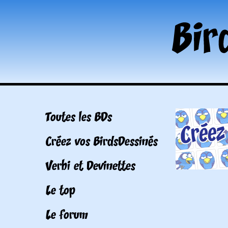
Toutes les BDs
Créez vos BirdsDessinés
Verbi et Devinettes
Le top
Le forum