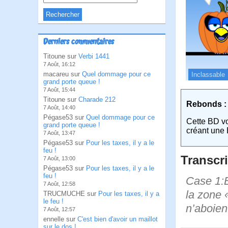
Derniers commentaires
Titoune sur
Verbi 1441
7 Août, 16:12
macareu sur
Quel dommage pour ce
Inclassable
grand porte queue !
7 Août, 15:44
Titoune sur
Charade 212
Rebonds :
7 Août, 14:40
Pégase53 sur
Quel dommage pour ce
Cette BD v
grand porte queue !
créant une 
7 Août, 13:47
Pégase53 sur
Pour les taxes, il y a le
feu !
Transcri
7 Août, 13:00
Pégase53 sur
Pour les taxes, il y a le
feu !
Case 1:B
7 Août, 12:58
la zone 
TRUCMUCHE sur
Pour les taxes, il y a
le feu !
n’aboient
7 Août, 12:57
ennelle sur
C'est bien d'avoir un maillot
sur le dos !