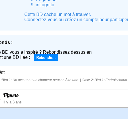
incognito
Cette BD cache un mot à trouver.
Connectez-vous ou créez un compte pour participer e
onds :
e BD vous a inspiré ? Rebondissez dessus en
nt une BD liée :
Rebondir...
ipt
:Bird 1: Un acteur ou un chanteur peut en être une. | Case 2: Bird 1: Endroit chaud à
Titoune
il y a 3 ans