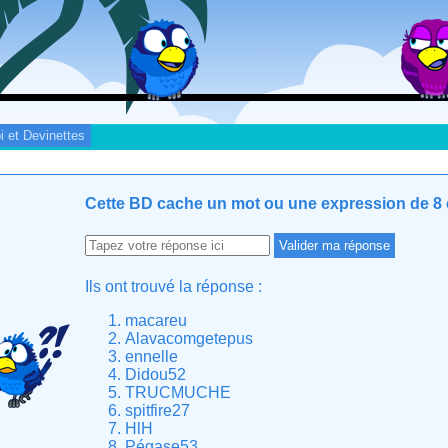
i et Devinettes
Cette BD cache un mot ou une expression de 8 c
Ils ont trouvé la réponse :
macareu
Alavacomgetepus
ennelle
Didou52
TRUCMUCHE
spitfire27
HlH
Pégase53