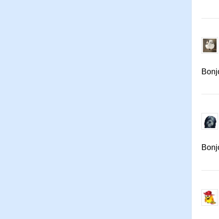
Bonj
Bonj