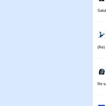
Salu
(Re)
Re s