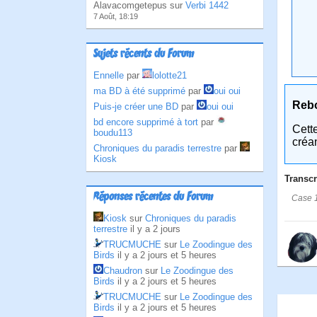
Alavacomgetepus sur
Verbi 1442
7 Août, 18:19
Sujets récents du Forum
Ennelle
par
lolotte21
ma BD à été supprimé
par
oui oui
Reb
Puis-je créer une BD
par
oui oui
bd encore supprimé à tort
par
Cett
boudu113
créa
Chroniques du paradis terrestre
par
Kiosk
Transcr
Réponses récentes du Forum
Case 1
Kiosk
sur
Chroniques du paradis
terrestre
il y a 2 jours
TRUCMUCHE
sur
Le Zoodingue des
Birds
il y a 2 jours et 5 heures
Chaudron
sur
Le Zoodingue des
Birds
il y a 2 jours et 5 heures
TRUCMUCHE
sur
Le Zoodingue des
Birds
il y a 2 jours et 5 heures