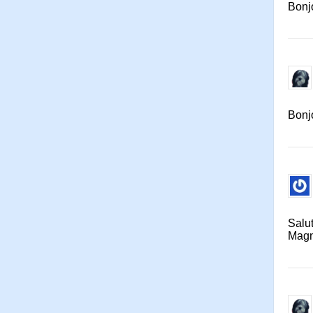
Bonjo
Bonj
Salut
Magni