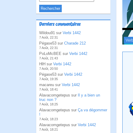
Derniers commentaires
Wildou91 sur
Verbi 1442
7 Août, 22:31
Verb
Pégase53 sur
Charade 212
7 Août, 22:31
PoLoMcBEE sur
Verbi 1442
7 Août, 21:43
HlH sur
Verbi 1442
7 Août, 20:50
Pégase53 sur
Verbi 1442
7 Août, 19:35
macareu sur
Verbi 1442
7 Août, 18:41
Alavacomgetepus sur
Il y a bien un
truc non ?
7 Août, 18:25
Alavacomgetepus sur
Ça va dégommer
!
7 Août, 18:23
Alavacomgetepus sur
Verbi 1442
7 Août, 18:21