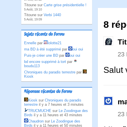
Titoune sur
Carte grise présidentielle !
5 Août, 19:10
Titoune sur
Verbi 1440
5 Août, 19:09
8 ré
Sujets récents du Forum
Ti
Ennelle
par
lolotte21
ma BD à été supprimé
par
oui oui
23
Puis-je créer une BD
par
oui oui
bd encore supprimé à tort
par
boudu113
Salut 
Chroniques du paradis terrestre
par
Kiosk
Réponses récentes du Forum
ma
Kiosk
sur
Chroniques du paradis
terrestre
il y a 7 heures et 3 minutes
TRUCMUCHE
sur
Le Zoodingue des
23
Birds
il y a 11 heures et 43 minutes
Chaudron
sur
Le Zoodingue des
Birds
il y a 11 heures et 50 minutes