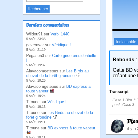
Derniers commentaires
Wildou91 sur
Verbi 1440
5 Août, 23:33
Inclassable
gaveravar sur
Véridique !
5 Août, 21:19
Pégase53 sur
Carte grise présidentielle
Rebonds :
!
5 Août, 19:37
Cette BD v
Alavacomgetepus sur
Les Birds au
créant une 
chevet de la forêt girondine
5 Août, 19:25
Alavacomgetepus sur
BD express à
toute vapeur
Transcript
5 Août, 19:24
Case 1:Bird 1: 
Titoune sur
Véridique !
pas! | Case 3:
5 Août, 19:13
Titoune sur
Les Birds au chevet de la
forêt girondine
Tito
5 Août, 19:11
Titoune sur
BD express à toute vapeur
il y a
5 Août, 19:11