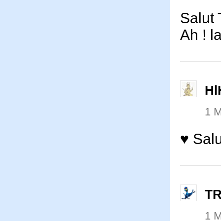
Salut 
Ah ! l
Hl
1 
♥ Sal
T
1 