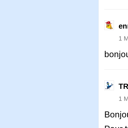
en
1 
bonjou
T
1 
Bonjo