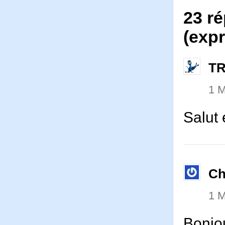
23 ré
(expr
T
1 
Salut 
Ch
1 
Bonjou