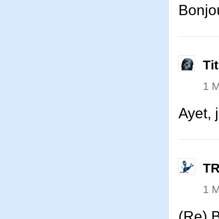
Bonjou
Ti
1 
Ayet, 
T
1 
(Re) 