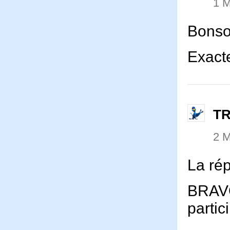
1 
Bonso
Exact
T
2 
La ré
BRAVO
partic