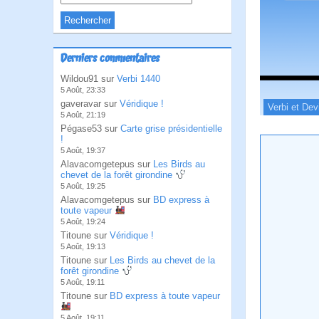
Derniers commentaires
Wildou91 sur
Verbi 1440
5 Août, 23:33
gaveravar sur
Véridique !
Verbi et Dev
5 Août, 21:19
Pégase53 sur
Carte grise présidentielle
!
5 Août, 19:37
Alavacomgetepus sur
Les Birds au
chevet de la forêt girondine
5 Août, 19:25
Alavacomgetepus sur
BD express à
toute vapeur
5 Août, 19:24
Titoune sur
Véridique !
5 Août, 19:13
Titoune sur
Les Birds au chevet de la
forêt girondine
5 Août, 19:11
Titoune sur
BD express à toute vapeur
5 Août, 19:11