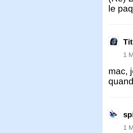
le paq
Ti
1 
mac, j
quan
sp
1 