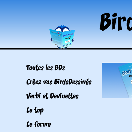
Toutes les BDs
Créez vos BirdsDessinés
Verbi et Devinettes
Le top
Le forum