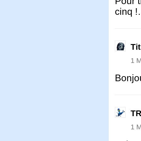
Pour t
cinq 
Ti
1 
Bonjou
T
1 