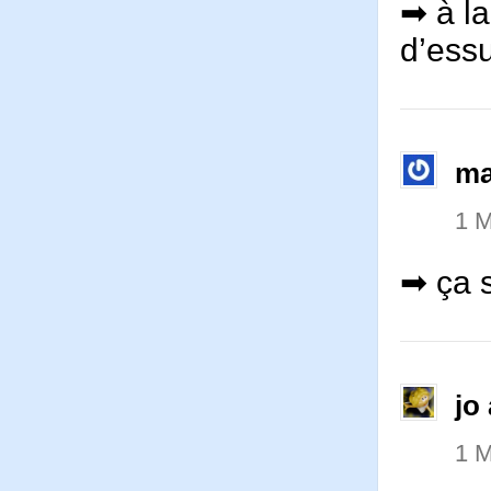
➡ à la
d’essu
ma
1 
➡ ça s
jo 
1 