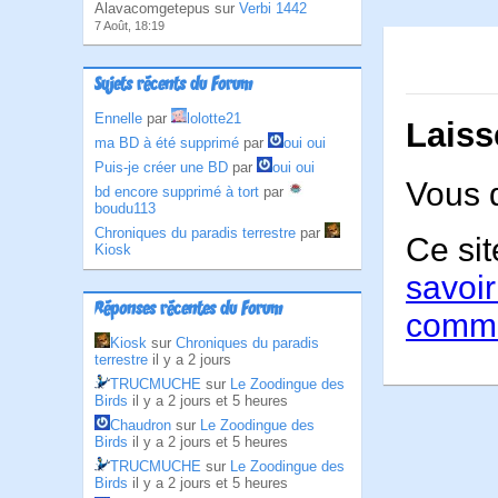
Alavacomgetepus sur
Verbi 1442
7 Août, 18:19
Sujets récents du Forum
Ennelle
par
lolotte21
Laiss
ma BD à été supprimé
par
oui oui
Puis-je créer une BD
par
oui oui
Vous 
bd encore supprimé à tort
par
boudu113
Chroniques du paradis terrestre
par
Ce sit
Kiosk
savoir
Réponses récentes du Forum
comme
Kiosk
sur
Chroniques du paradis
terrestre
il y a 2 jours
TRUCMUCHE
sur
Le Zoodingue des
Birds
il y a 2 jours et 5 heures
Chaudron
sur
Le Zoodingue des
Birds
il y a 2 jours et 5 heures
TRUCMUCHE
sur
Le Zoodingue des
Birds
il y a 2 jours et 5 heures