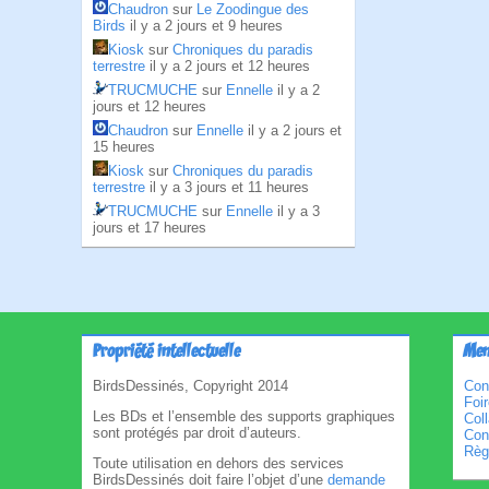
Chaudron
sur
Le Zoodingue des
Birds
il y a 2 jours et 9 heures
Kiosk
sur
Chroniques du paradis
terrestre
il y a 2 jours et 12 heures
TRUCMUCHE
sur
Ennelle
il y a 2
jours et 12 heures
Chaudron
sur
Ennelle
il y a 2 jours et
15 heures
Kiosk
sur
Chroniques du paradis
terrestre
il y a 3 jours et 11 heures
TRUCMUCHE
sur
Ennelle
il y a 3
jours et 17 heures
Propriété intellectuelle
Men
BirdsDessinés, Copyright 2014
Con
Foi
Les BDs et l’ensemble des supports graphiques
Col
sont protégés par droit d’auteurs.
Cond
Règl
Toute utilisation en dehors des services
BirdsDessinés doit faire l’objet d’une
demande