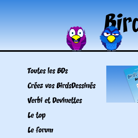
Toutes les BDs
Créez vos BirdsDessinés
Verbi et Devinettes
Le top
Le forum