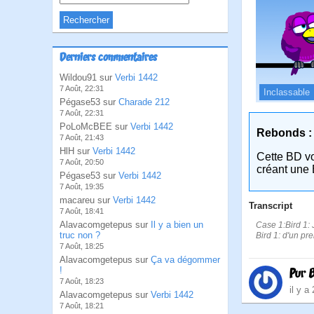
Derniers commentaires
Wildou91 sur
Verbi 1442
7 Août, 22:31
Inclassable
Pégase53 sur
Charade 212
7 Août, 22:31
PoLoMcBEE sur
Verbi 1442
Rebonds :
7 Août, 21:43
HlH sur
Verbi 1442
Cette BD v
7 Août, 20:50
créant une 
Pégase53 sur
Verbi 1442
7 Août, 19:35
macareu sur
Verbi 1442
Transcript
7 Août, 18:41
Alavacomgetepus sur
Il y a bien un
Case 1:Bird 1: 
truc non ?
Bird 1: d'un pr
7 Août, 18:25
Alavacomgetepus sur
Ça va dégommer
!
Pur 
7 Août, 18:23
il y a
Alavacomgetepus sur
Verbi 1442
7 Août, 18:21