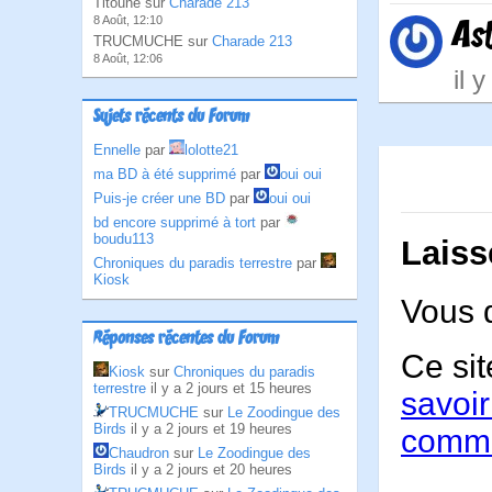
Titoune sur
Charade 213
8 Août, 12:10
As
TRUCMUCHE sur
Charade 213
8 Août, 12:06
il 
Sujets récents du Forum
Ennelle
par
lolotte21
ma BD à été supprimé
par
oui oui
Puis-je créer une BD
par
oui oui
bd encore supprimé à tort
par
boudu113
Laiss
Chroniques du paradis terrestre
par
Kiosk
Vous 
Réponses récentes du Forum
Ce sit
Kiosk
sur
Chroniques du paradis
terrestre
il y a 2 jours et 15 heures
savoir
TRUCMUCHE
sur
Le Zoodingue des
Birds
il y a 2 jours et 19 heures
comme
Chaudron
sur
Le Zoodingue des
Birds
il y a 2 jours et 20 heures