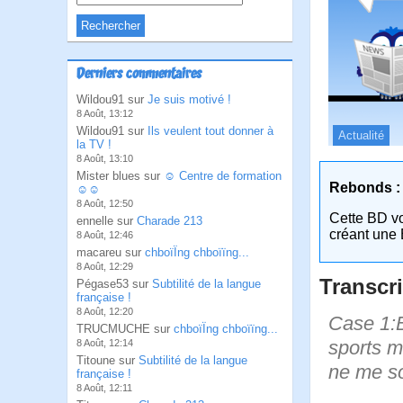
Derniers commentaires
Wildou91 sur
Je suis motivé !
8 Août, 13:12
Wildou91 sur
Ils veulent tout donner à
Actualité
la TV !
8 Août, 13:10
Mister blues sur
☺ Centre de formation
Rebonds :
☺☺
8 Août, 12:50
Cette BD v
ennelle sur
Charade 213
créant une 
8 Août, 12:46
macareu sur
chboïÏng chboïïng...
8 Août, 12:29
Transcri
Pégase53 sur
Subtilité de la langue
française !
8 Août, 12:20
Case 1:B
TRUCMUCHE sur
chboïÏng chboïïng...
sports m
8 Août, 12:14
Titoune sur
Subtilité de la langue
ne me so
française !
8 Août, 12:11