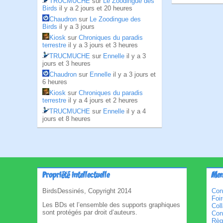
TRUCMUCHE
sur
Le Zoodingue des
Birds
il y a 2 jours et 20 heures
Chaudron
sur
Le Zoodingue des
Birds
il y a 3 jours
Kiosk
sur
Chroniques du paradis
terrestre
il y a 3 jours et 3 heures
TRUCMUCHE
sur
Ennelle
il y a 3
jours et 3 heures
Chaudron
sur
Ennelle
il y a 3 jours et
6 heures
Kiosk
sur
Chroniques du paradis
terrestre
il y a 4 jours et 2 heures
TRUCMUCHE
sur
Ennelle
il y a 4
jours et 8 heures
Propriété intellectuelle
Men
BirdsDessinés, Copyright 2014
Con
Foi
Les BDs et l’ensemble des supports graphiques
Col
sont protégés par droit d’auteurs.
Cond
Règl