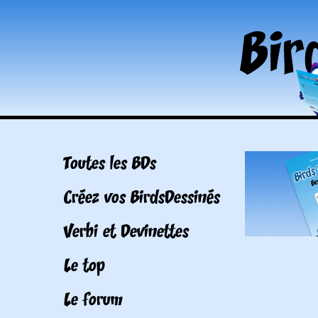
Toutes les BDs
Créez vos BirdsDessinés
Verbi et Devinettes
Le top
Le forum