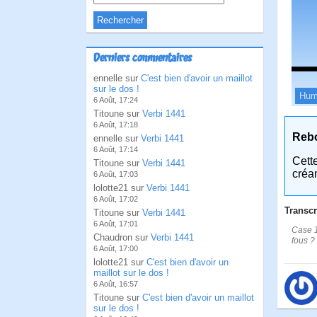
Derniers commentaires
ennelle sur
C'est bien d'avoir un maillot
sur le dos !
Hum
6 Août, 17:24
Titoune sur
Verbi 1441
6 Août, 17:18
Reb
ennelle sur
Verbi 1441
6 Août, 17:14
Cett
Titoune sur
Verbi 1441
créa
6 Août, 17:03
lolotte21 sur
Verbi 1441
6 Août, 17:02
Transcr
Titoune sur
Verbi 1441
6 Août, 17:01
Case 1
Chaudron sur
Verbi 1441
fous ? 
6 Août, 17:00
lolotte21 sur
C'est bien d'avoir un
maillot sur le dos !
6 Août, 16:57
Titoune sur
C'est bien d'avoir un maillot
sur le dos !