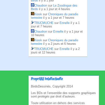
Birds
il y a 1 jour
Chaudron
sur
Le Zoodingue des
Birds
il y a 1 jour et 4 heures
Kiosk
sur
Chroniques du paradis
terrestre
il y a 1 jour et 7 heures
TRUCMUCHE
sur
Ennelle
il y a 1
jour et 7 heures
Chaudron
sur
Ennelle
il y a 1 jour et
10 heures
Kiosk
sur
Chroniques du paradis
terrestre
il y a 2 jours et 6 heures
TRUCMUCHE
sur
Ennelle
il y a 2
jours et 12 heures
Propriété intellectuelle
BirdsDessinés, Copyright 2014
Les BDs et l’ensemble des supports graphiques
sont protégés par droit d’auteurs.
Toute utilisation en dehors des services