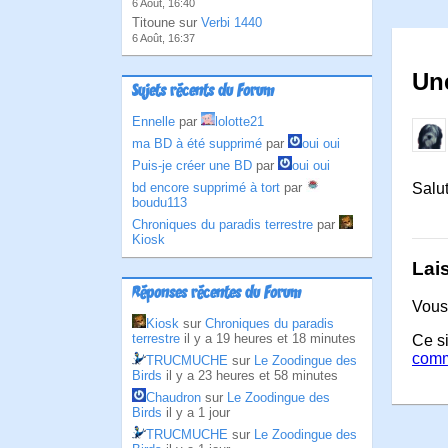
6 Août, 16:40
Titoune sur
Verbi 1440
6 Août, 16:37
Une
Sujets récents du Forum
Ennelle
par
lolotte21
ma BD à été supprimé
par
oui oui
Puis-je créer une BD
par
oui oui
bd encore supprimé à tort
par
Salut
boudu113
Chroniques du paradis terrestre
par
Kiosk
Lai
Réponses récentes du Forum
Vous
Kiosk
sur
Chroniques du paradis
terrestre
il y a 19 heures et 18 minutes
Ce si
comm
TRUCMUCHE
sur
Le Zoodingue des
Birds
il y a 23 heures et 58 minutes
Chaudron
sur
Le Zoodingue des
Birds
il y a 1 jour
TRUCMUCHE
sur
Le Zoodingue des