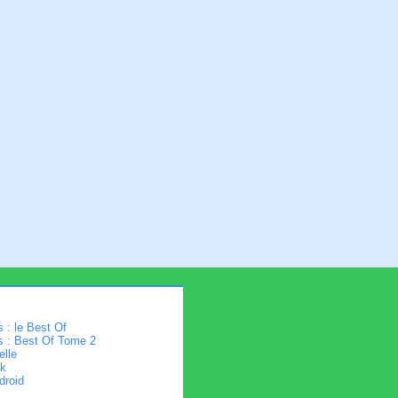
 : le Best Of
s : Best Of Tome 2
elle
k
droid