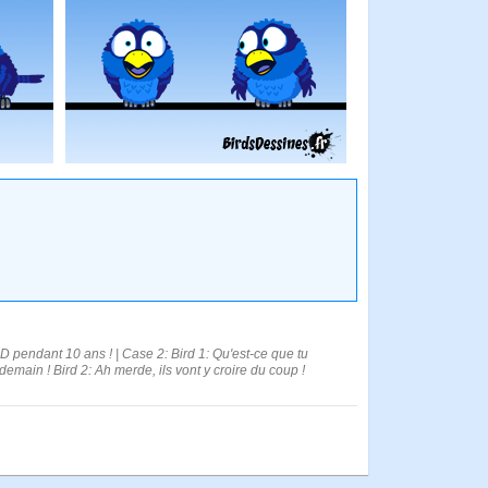
BD pendant 10 ans ! | Case 2: Bird 1: Qu'est-ce que tu
st demain ! Bird 2: Ah merde, ils vont y croire du coup !