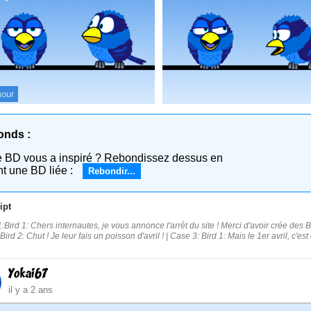
our
onds :
e BD vous a inspiré ? Rebondissez dessus en
nt une BD liée :
Rebondir...
ipt
:Bird 1: Chers internautes, je vous annonce l'arrêt du site ! Merci d'avoir crée des 
Bird 2: Chut ! Je leur fais un poisson d'avril ! | Case 3: Bird 1: Mais le 1er avril, c'e
Yokai67
il y a 2 ans