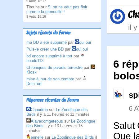
9 Août, 18:17
Titoune sur
Si on ne veut pas finir
Ch
comme la grenouille !
9 Août, 18:16
il 
Sujets récents du Forum
ma BD à été supprimé
par
oui oui
Puis-je créer une BD
par
oui oui
bd encore supprimé à tort
par
6 rép
boudu113
Chroniques du paradis terrestre
par
Kiosk
bolos
mise à jour de son compte
par
DomTom
sp
Réponses récentes du Forum
6 A
Chaudron
sur
Le Zoodingue des
Birds
il y a 11 heures et 11 minutes
Alavacomgetepus
sur
Le Zoodingue
Salut
des Birds
il y a 13 heures et 15
minutes
Que l
ennelle
sur
Le Zoodingue des Birds
il