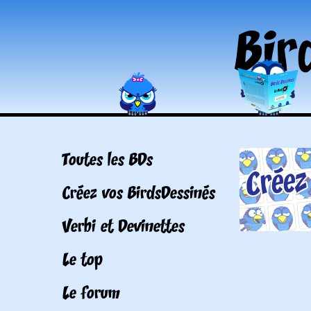
Toutes les BDs
Créez vos BirdsDessinés
Verbi et Devinettes
Le top
Le forum