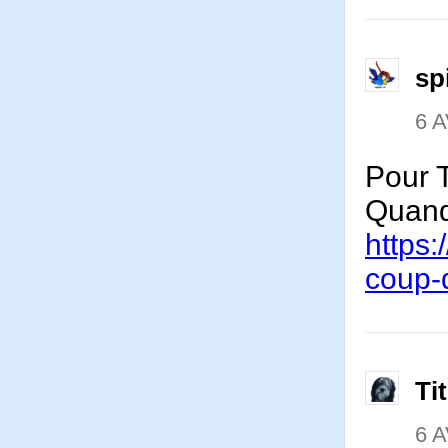
sp
6 A
Pour T
Quand
https
coup-
Ti
6 A