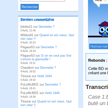
Derniers commentaires
lolotte21 sur
Devinette ?
9 Août, 21:46
Wildou91 sur
Quand on est vieux, faut
rien rater !!
9 Août, 20:22
Humour noir
Pégase53 sur
Devinette ?
9 Août, 19:18
Pégase53 sur
Si on ne veut pas finir
comme la grenouille !
Rebonds :
9 Août, 19:11
Chaudron sur
Devinette ?
Cette BD v
9 Août, 18:52
créant une 
Titoune sur
Verbi 1444
9 Août, 18:42
PoLoMcBEE sur
Devinette ?
Transcri
9 Août, 18:41
PoLoMcBEE sur
Verbi 1444
Case 1:Bi
9 Août, 18:36
Titoune sur
Quand on est vieux, faut
buté un b
rien rater !!