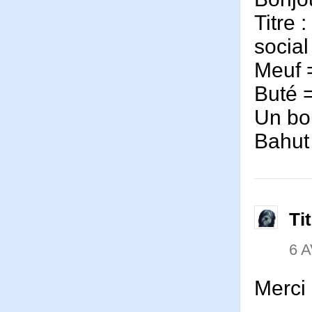
Titre 
social
Meuf =
Buté =
Un bo
Bahut 
Ti
6 A
Merci