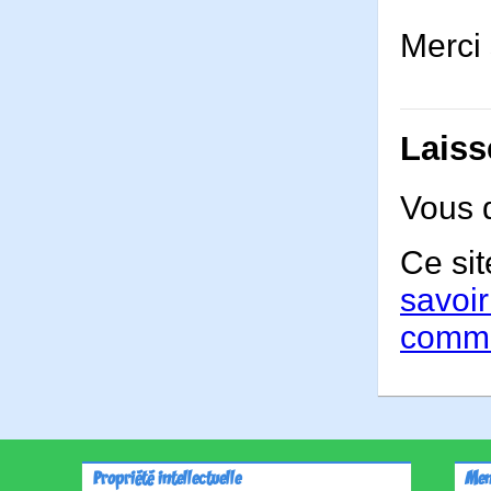
Merci 
Laiss
Vous 
Ce sit
savoir
comme
Propriété intellectuelle
Men