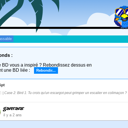
assable
onds :
e BD vous a inspiré ? Rebondissez dessus en
nt une BD liée :
Rebondir...
ipt
: | Case 2: Bird 1: Tu crois qu'un escargot peut grimper un escalier en colimaçon ? 
gaveravar
il y a 2 ans