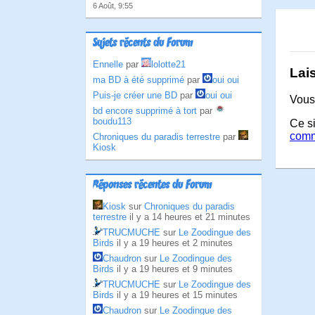
6 Août, 9:55
Sujets récents du Forum
Ennelle
par
lolotte21
Lai
ma BD à été supprimé
par
oui oui
Puis-je créer une BD
par
oui oui
Vous
bd encore supprimé à tort
par
boudu113
Ce si
comm
Chroniques du paradis terrestre
par
Kiosk
Réponses récentes du Forum
Kiosk
sur
Chroniques du paradis
terrestre
il y a 14 heures et 21 minutes
TRUCMUCHE
sur
Le Zoodingue des
Birds
il y a 19 heures et 2 minutes
Chaudron
sur
Le Zoodingue des
Birds
il y a 19 heures et 9 minutes
TRUCMUCHE
sur
Le Zoodingue des
Birds
il y a 19 heures et 15 minutes
Chaudron
sur
Le Zoodingue des