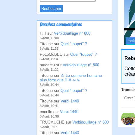
Derniers commentaires
HlH sur
Verbidouillage n° 800
6 Août, 12:00
Incl
Titoune sur
Quel "toupet" ?
6 Août, 11:35
PoLoMcBEE sur
Quel "toupet" ?
Reb
6 Août, 11:34
macareu sur
Verbidouillage n° 800
Cett
6 Août, 11:22
créa
Titoune sur
☺ La connerie humaine
plus forte que l'I.A ☺☺
6 Août, 10:44
Transcr
Titoune sur
Quel "toupet" ?
6 Août, 10:44
Case 1
Titoune sur
Verbi 1440
6 Août, 10:41
ennelle sur
Verbi 1440
6 Août, 10:30
TRUCMUCHE sur
Verbidouillage n° 800
6 Août, 9:57
Titoune sur
Verbi 1440