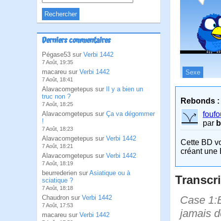
Derniers commentaires
Pégase53 sur
Verbi 1442
7 Août, 19:35
macareu sur
Verbi 1442
Sexe
7 Août, 18:41
Alavacomgetepus sur
Il y a bien un
truc non ?
Rebonds :
7 Août, 18:25
fouf
Alavacomgetepus sur
Ça va dégommer
!
par
b
7 Août, 18:23
Alavacomgetepus sur
Verbi 1442
Cette BD v
7 Août, 18:21
créant une 
Alavacomgetepus sur
Verbi 1442
7 Août, 18:19
beurrederien sur
Asiatique ou à
Transcri
sciatique ?
7 Août, 18:18
Case 1:Bi
Chaudron sur
Verbi 1442
7 Août, 17:53
jamais de
macareu sur
Verbi 1442