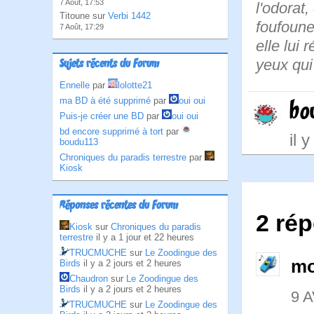
7 Août, 17:53
l'odorat,
Titoune sur
Verbi 1442
foufoune 
7 Août, 17:29
elle lui 
yeux qui
Sujets récents du Forum
Ennelle
par
lolotte21
ma BD à été supprimé
par
oui oui
bo
Puis-je créer une BD
par
oui oui
bd encore supprimé à tort
par
il 
boudu113
Chroniques du paradis terrestre
par
Kiosk
Réponses récentes du Forum
2 ré
Kiosk
sur
Chroniques du paradis
terrestre
il y a 1 jour et 22 heures
TRUCMUCHE
sur
Le Zoodingue des
mo
Birds
il y a 2 jours et 2 heures
Chaudron
sur
Le Zoodingue des
Birds
il y a 2 jours et 2 heures
9 A
TRUCMUCHE
sur
Le Zoodingue des