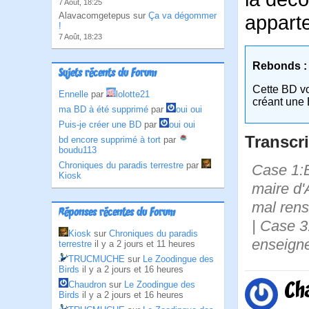
7 Août, 18:25
Alavacomgetepus sur
Ça va dégommer
apparte
!
7 Août, 18:23
Rebonds :
Sujets récents du Forum
Cette BD v
Ennelle
par
lolotte21
créant une 
ma BD à été supprimé
par
oui oui
Puis-je créer une BD
par
oui oui
Transcri
bd encore supprimé à tort
par
boudu113
Chroniques du paradis terrestre
par
Case 1:B
Kiosk
maire d'
mal rens
Réponses récentes du Forum
| Case 3:
Kiosk
sur
Chroniques du paradis
enseigne
terrestre
il y a 2 jours et 11 heures
TRUCMUCHE
sur
Le Zoodingue des
Birds
il y a 2 jours et 16 heures
Ch
Chaudron
sur
Le Zoodingue des
Birds
il y a 2 jours et 16 heures