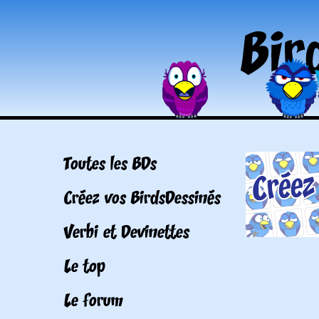
Toutes les BDs
Créez vos BirdsDessinés
Verbi et Devinettes
Le top
Le forum