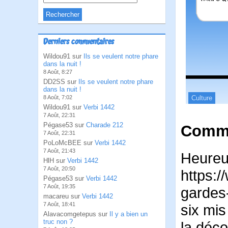
Derniers commentaires
Wildou91 sur
Ils se veulent notre phare
dans la nuit !
8 Août, 8:27
DD2SS sur
Ils se veulent notre phare
dans la nuit !
Culture
8 Août, 7:02
Wildou91 sur
Verbi 1442
7 Août, 22:31
Pégase53 sur
Charade 212
Comme
7 Août, 22:31
PoLoMcBEE sur
Verbi 1442
7 Août, 21:43
Heureus
HlH sur
Verbi 1442
7 Août, 20:50
https:/
Pégase53 sur
Verbi 1442
7 Août, 19:35
gardes
macareu sur
Verbi 1442
7 Août, 18:41
six mis
Alavacomgetepus sur
Il y a bien un
truc non ?
la déco