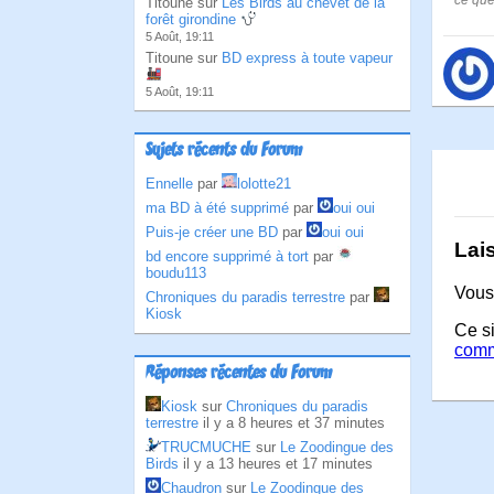
ce que 
Titoune sur
Les Birds au chevet de la
forêt girondine
5 Août, 19:11
Titoune sur
BD express à toute vapeur
5 Août, 19:11
Sujets récents du Forum
Ennelle
par
lolotte21
ma BD à été supprimé
par
oui oui
Puis-je créer une BD
par
oui oui
Lai
bd encore supprimé à tort
par
boudu113
Vous
Chroniques du paradis terrestre
par
Kiosk
Ce si
comm
Réponses récentes du Forum
Kiosk
sur
Chroniques du paradis
terrestre
il y a 8 heures et 37 minutes
TRUCMUCHE
sur
Le Zoodingue des
Birds
il y a 13 heures et 17 minutes
Chaudron
sur
Le Zoodingue des