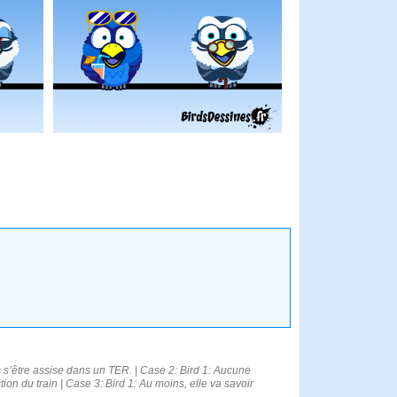
 s’être assise dans un TER. | Case 2: Bird 1: Aucune
on du train | Case 3: Bird 1: Au moins, elle va savoir