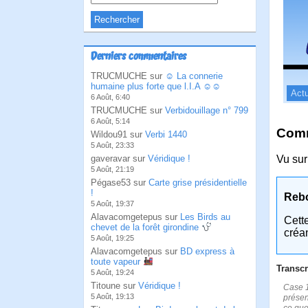
Derniers commentaires
TRUCMUCHE sur
☺ La connerie
humaine plus forte que l.I.A ☺☺
Actu
6 Août, 6:40
TRUCMUCHE sur
Verbidouillage n° 799
6 Août, 5:14
Comm
Wildou91 sur
Verbi 1440
5 Août, 23:33
gaveravar sur
Véridique !
Vu sur
5 Août, 21:19
Pégase53 sur
Carte grise présidentielle
!
Reb
5 Août, 19:37
Alavacomgetepus sur
Les Birds au
Cett
chevet de la forêt girondine
créa
5 Août, 19:25
Alavacomgetepus sur
BD express à
toute vapeur
Transcr
5 Août, 19:24
Titoune sur
Véridique !
Case 1
5 Août, 19:13
présen