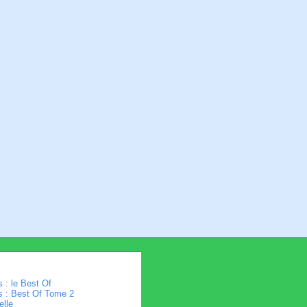
 : le Best Of
s : Best Of Tome 2
elle