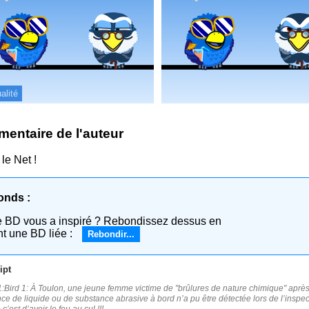
alité
entaire de l'auteur
 le Net !
onds :
e BD vous a inspiré ? Rebondissez dessus en
nt une BD liée :
Rebondir...
ipt
:Bird 1: À Toulon, une jeune femme victime de "brûlures de nature chimique" après
ce de liquide ou de substance abrasive à bord n’a pu être détectée lors de l’inspecti