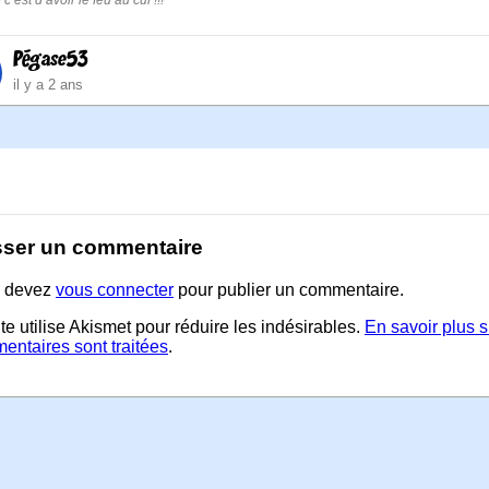
c’est d’avoir le feu au cul !!!
Pégase53
il y a 2 ans
sser un commentaire
 devez
vous connecter
pour publier un commentaire.
te utilise Akismet pour réduire les indésirables.
En savoir plus 
entaires sont traitées
.