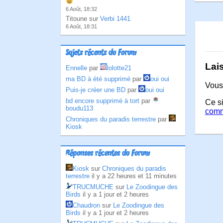
6 Août, 18:32
Titoune sur
Verbi 1441
6 Août, 18:31
Sujets récents du Forum
Lai
Ennelle
par
lolotte21
ma BD à été supprimé
par
oui oui
Vous
Puis-je créer une BD
par
oui oui
bd encore supprimé à tort
par
Ce si
boudu113
comm
Chroniques du paradis terrestre
par
Kiosk
Réponses récentes du Forum
Kiosk
sur
Chroniques du paradis
terrestre
il y a 22 heures et 11 minutes
TRUCMUCHE
sur
Le Zoodingue des
Birds
il y a 1 jour et 2 heures
Chaudron
sur
Le Zoodingue des
Birds
il y a 1 jour et 2 heures