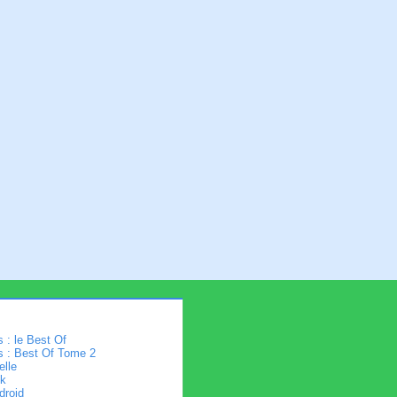
 : le Best Of
s : Best Of Tome 2
elle
k
droid