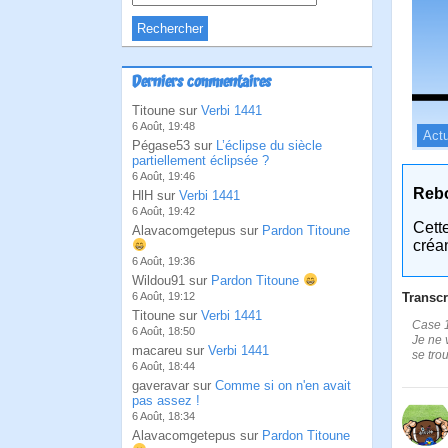
Derniers commentaires
Titoune sur
Verbi 1441
6 Août, 19:48
Actu
Pégase53 sur
L’éclipse du siècle
partiellement éclipsée ?
6 Août, 19:46
Reb
HlH sur
Verbi 1441
6 Août, 19:42
Cett
Alavacomgetepus sur
Pardon Titoune
créa
6 Août, 19:36
Wildou91 sur
Pardon Titoune
Transcr
6 Août, 19:12
Titoune sur
Verbi 1441
Case 1
6 Août, 18:50
Je ne 
macareu sur
Verbi 1441
se tro
6 Août, 18:44
gaveravar sur
Comme si on n'en avait
pas assez !
6 Août, 18:34
Alavacomgetepus sur
Pardon Titoune