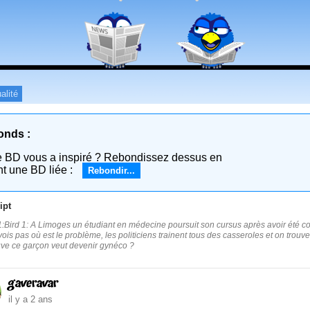
alité
onds :
e BD vous a inspiré ? Rebondissez dessus en
nt une BD liée :
Rebondir...
ipt
:Bird 1: A Limoges un étudiant en médecine poursuit son cursus après avoir été c
vois pas où est le problème, les politiciens trainent tous des casseroles et on trouve 
uve ce garçon veut devenir gynéco ?
gaveravar
il y a 2 ans