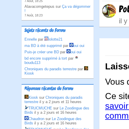
7 Août, 18:25
Po
Alavacomgetepus sur
Ça va dégommer
!
7 Août, 18:23
il 
Sujets récents du Forum
Ennelle
par
lolotte21
ma BD à été supprimé
par
oui oui
Puis-je créer une BD
par
oui oui
bd encore supprimé à tort
par
boudu113
Laiss
Chroniques du paradis terrestre
par
Kiosk
Vous 
Réponses récentes du Forum
Ce sit
Kiosk
sur
Chroniques du paradis
terrestre
il y a 2 jours et 11 heures
savoir
TRUCMUCHE
sur
Le Zoodingue des
Birds
il y a 2 jours et 16 heures
comme
Chaudron
sur
Le Zoodingue des
Birds
il y a 2 jours et 16 heures