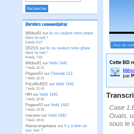
Derniers commentaires
Wildou91 sur
Ils se veulent notre phare
dans la nuit !
8 Août, 8:27
Jeux de mo
DD2SS sur
Ils se veulent notre phare
dans la nuit !
8 Août, 7:02
Cette BD r
Wildou91 sur
Verbi 1442
7 Août, 22:31
Ména
Pégase53 sur
Charade 212
par
7 Août, 22:31
PoLoMcBEE sur
Verbi 1442
7 Août, 21:43
Transcri
HlH sur
Verbi 1442
7 Août, 20:50
Pégase53 sur
Verbi 1442
Case 1:B
7 Août, 19:35
Ouais, u
macareu sur
Verbi 1442
7 Août, 18:41
sous le l
Alavacomgetepus sur
Il y a bien un
truc non ?