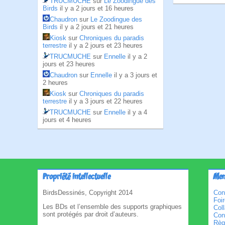
TRUCMUCHE
sur
Le Zoodingue des
Birds
il y a 2 jours et 16 heures
Chaudron
sur
Le Zoodingue des
Birds
il y a 2 jours et 21 heures
Kiosk
sur
Chroniques du paradis
terrestre
il y a 2 jours et 23 heures
TRUCMUCHE
sur
Ennelle
il y a 2
jours et 23 heures
Chaudron
sur
Ennelle
il y a 3 jours et
2 heures
Kiosk
sur
Chroniques du paradis
terrestre
il y a 3 jours et 22 heures
TRUCMUCHE
sur
Ennelle
il y a 4
jours et 4 heures
Propriété intellectuelle
Men
BirdsDessinés, Copyright 2014
Con
Foi
Les BDs et l’ensemble des supports graphiques
Col
sont protégés par droit d’auteurs.
Cond
Règl