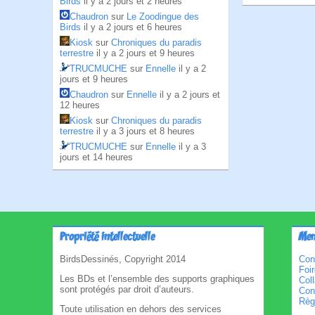
Birds
il y a 2 jours et 2 heures
Chaudron
sur
Le Zoodingue des
Birds
il y a 2 jours et 6 heures
Kiosk
sur
Chroniques du paradis
terrestre
il y a 2 jours et 9 heures
TRUCMUCHE
sur
Ennelle
il y a 2
jours et 9 heures
Chaudron
sur
Ennelle
il y a 2 jours et
12 heures
Kiosk
sur
Chroniques du paradis
terrestre
il y a 3 jours et 8 heures
TRUCMUCHE
sur
Ennelle
il y a 3
jours et 14 heures
Propriété intellectuelle
Men
BirdsDessinés, Copyright 2014
Con
Foi
Les BDs et l’ensemble des supports graphiques
Col
sont protégés par droit d’auteurs.
Cond
Règl
Toute utilisation en dehors des services