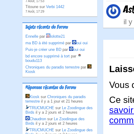
7 Août, 17:53
As
Titoune sur
Verbi 1442
7 Août, 17:29
il 
Sujets récents du Forum
Ennelle
par
lolotte21
ma BD à été supprimé
par
oui oui
Puis-je créer une BD
par
oui oui
bd encore supprimé à tort
par
boudu113
Laiss
Chroniques du paradis terrestre
par
Kiosk
Vous 
Réponses récentes du Forum
Kiosk
sur
Chroniques du paradis
Ce sit
terrestre
il y a 1 jour et 21 heures
savoir
TRUCMUCHE
sur
Le Zoodingue des
Birds
il y a 2 jours et 2 heures
comme
Chaudron
sur
Le Zoodingue des
Birds
il y a 2 jours et 2 heures
TRUCMUCHE
sur
Le Zoodingue des