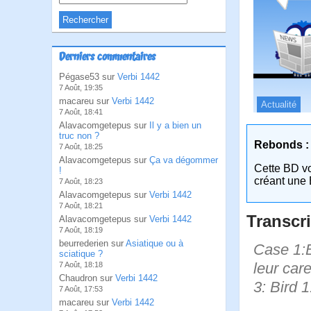
Derniers commentaires
Pégase53 sur
Verbi 1442
7 Août, 19:35
macareu sur
Verbi 1442
Actualité
7 Août, 18:41
Alavacomgetepus sur
Il y a bien un
truc non ?
Rebonds :
7 Août, 18:25
Alavacomgetepus sur
Ça va dégommer
Cette BD v
!
créant une 
7 Août, 18:23
Alavacomgetepus sur
Verbi 1442
7 Août, 18:21
Transcri
Alavacomgetepus sur
Verbi 1442
7 Août, 18:19
beurrederien sur
Asiatique ou à
Case 1:B
sciatique ?
leur car
7 Août, 18:18
Chaudron sur
Verbi 1442
3: Bird 
7 Août, 17:53
macareu sur
Verbi 1442