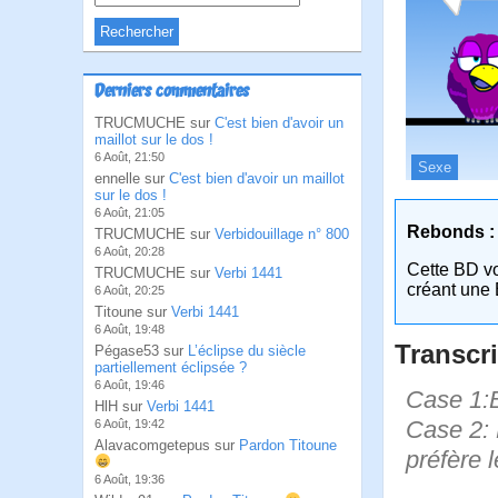
Derniers commentaires
TRUCMUCHE sur
C'est bien d'avoir un
maillot sur le dos !
6 Août, 21:50
Sexe
ennelle sur
C'est bien d'avoir un maillot
sur le dos !
6 Août, 21:05
Rebonds :
TRUCMUCHE sur
Verbidouillage n° 800
6 Août, 20:28
Cette BD v
TRUCMUCHE sur
Verbi 1441
créant une 
6 Août, 20:25
Titoune sur
Verbi 1441
6 Août, 19:48
Transcri
Pégase53 sur
L’éclipse du siècle
partiellement éclipsée ?
6 Août, 19:46
Case 1:B
HlH sur
Verbi 1441
Case 2: 
6 Août, 19:42
Alavacomgetepus sur
Pardon Titoune
préfère 
6 Août, 19:36