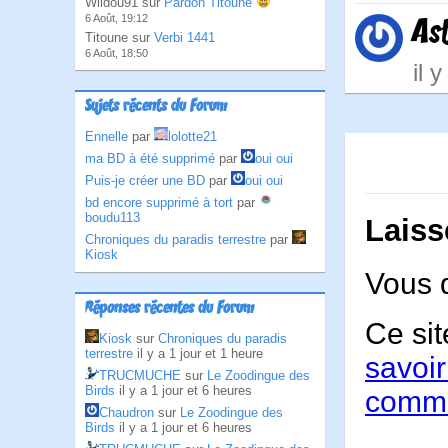
Wildou91 sur
Pardon Titoune
6 Août, 19:12
As
Titoune sur
Verbi 1441
6 Août, 18:50
il 
Sujets récents du Forum
Ennelle
par
lolotte21
ma BD à été supprimé
par
oui oui
Puis-je créer une BD
par
oui oui
bd encore supprimé à tort
par
boudu113
Laiss
Chroniques du paradis terrestre
par
Kiosk
Vous 
Réponses récentes du Forum
Ce sit
Kiosk
sur
Chroniques du paradis
terrestre
il y a 1 jour et 1 heure
savoir
TRUCMUCHE
sur
Le Zoodingue des
Birds
il y a 1 jour et 6 heures
comme
Chaudron
sur
Le Zoodingue des
Birds
il y a 1 jour et 6 heures