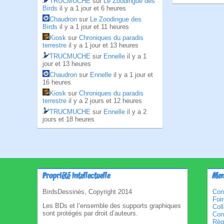
TRUCMUCHE
sur
Le Zoodingue des
Birds
il y a 1 jour et 6 heures
Chaudron
sur
Le Zoodingue des
Birds
il y a 1 jour et 11 heures
Kiosk
sur
Chroniques du paradis
terrestre
il y a 1 jour et 13 heures
TRUCMUCHE
sur
Ennelle
il y a 1
jour et 13 heures
Chaudron
sur
Ennelle
il y a 1 jour et
16 heures
Kiosk
sur
Chroniques du paradis
terrestre
il y a 2 jours et 12 heures
TRUCMUCHE
sur
Ennelle
il y a 2
jours et 18 heures
Propriété intellectuelle
Men
BirdsDessinés, Copyright 2014
Con
Foi
Les BDs et l’ensemble des supports graphiques
Col
sont protégés par droit d’auteurs.
Cond
Règl