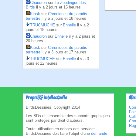
Chaudron
sur
Le Zoodingue des
Birds
il y a 2 jours et 15 heures
Kiosk
sur
Chroniques du paradis
terrestre
il y a 2 jours et 18 heures
TRUCMUCHE
sur
Ennelle
il y a 2
jours et 18 heures
Chaudron
sur
Ennelle
il y a 2 jours et
20 heures
Kiosk
sur
Chroniques du paradis
terrestre
il y a 3 jours et 17 heures
TRUCMUCHE
sur
Ennelle
il y a 3
jours et 22 heures
Propriété intellectuelle
Men
BirdsDessinés, Copyright 2014
Con
Foi
Les BDs et l’ensemble des supports graphiques
Col
sont protégés par droit d’auteurs.
Cond
Règl
Toute utilisation en dehors des services
BirdsDessinés doit faire l’objet d’une
demande