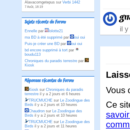
Alavacomgetepus sur
Verbi 1442
7 Août, 18:19
gn
Sujets récents du Forum
il 
Ennelle
par
lolotte21
ma BD à été supprimé
par
oui oui
Puis-je créer une BD
par
oui oui
bd encore supprimé à tort
par
boudu113
Chroniques du paradis terrestre
par
Kiosk
Laiss
Réponses récentes du Forum
Vous 
Kiosk
sur
Chroniques du paradis
terrestre
il y a 2 jours et 6 heures
TRUCMUCHE
sur
Le Zoodingue des
Ce sit
Birds
il y a 2 jours et 10 heures
Chaudron
sur
Le Zoodingue des
savoir
Birds
il y a 2 jours et 10 heures
TRUCMUCHE
sur
Le Zoodingue des
comme
Birds
il y a 2 jours et 11 heures