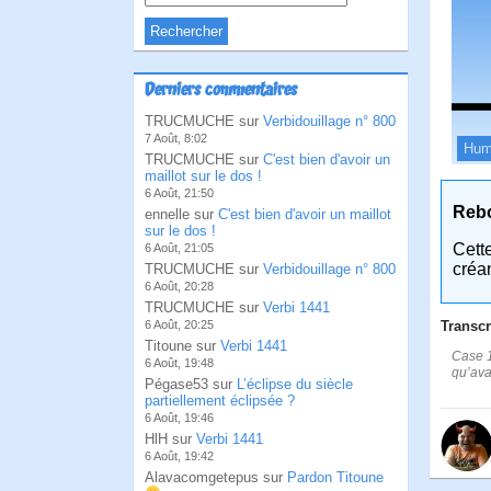
Derniers commentaires
TRUCMUCHE sur
Verbidouillage n° 800
7 Août, 8:02
Hum
TRUCMUCHE sur
C'est bien d'avoir un
maillot sur le dos !
6 Août, 21:50
Reb
ennelle sur
C'est bien d'avoir un maillot
sur le dos !
Cett
6 Août, 21:05
créa
TRUCMUCHE sur
Verbidouillage n° 800
6 Août, 20:28
TRUCMUCHE sur
Verbi 1441
Transcr
6 Août, 20:25
Titoune sur
Verbi 1441
Case 1
6 Août, 19:48
qu’ava
Pégase53 sur
L’éclipse du siècle
partiellement éclipsée ?
6 Août, 19:46
HlH sur
Verbi 1441
6 Août, 19:42
Alavacomgetepus sur
Pardon Titoune