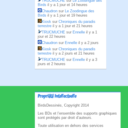
TRUCMUCHE
sur
Le Zoodingue des
Birds
il y a 1 jour et 14 heures
Chaudron
sur
Le Zoodingue des
Birds
il y a 1 jour et 19 heures
Kiosk
sur
Chroniques du paradis
terrestre
il y a 1 jour et 21 heures
TRUCMUCHE
sur
Ennelle
il y a 1
jour et 22 heures
Chaudron
sur
Ennelle
il y a 2 jours
Kiosk
sur
Chroniques du paradis
terrestre
il y a 2 jours et 21 heures
TRUCMUCHE
sur
Ennelle
il y a 3
jours et 2 heures
Propriété intellectuelle
BirdsDessinés, Copyright 2014
Les BDs et l’ensemble des supports graphiques
sont protégés par droit d’auteurs.
Toute utilisation en dehors des services