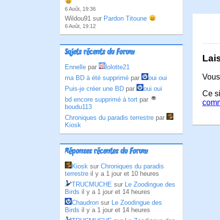
6 Août, 19:36
Wildou91 sur
Pardon Titoune
6 Août, 19:12
Sujets récents du Forum
Lai
Ennelle
par
lolotte21
Vous
ma BD à été supprimé
par
oui oui
Puis-je créer une BD
par
oui oui
Ce si
bd encore supprimé à tort
par
comm
boudu113
Chroniques du paradis terrestre
par
Kiosk
Réponses récentes du Forum
Kiosk
sur
Chroniques du paradis
terrestre
il y a 1 jour et 10 heures
TRUCMUCHE
sur
Le Zoodingue des
Birds
il y a 1 jour et 14 heures
Chaudron
sur
Le Zoodingue des
Birds
il y a 1 jour et 14 heures