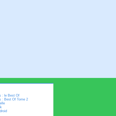
 : le Best Of
s : Best Of Tome 2
elle
k
droid