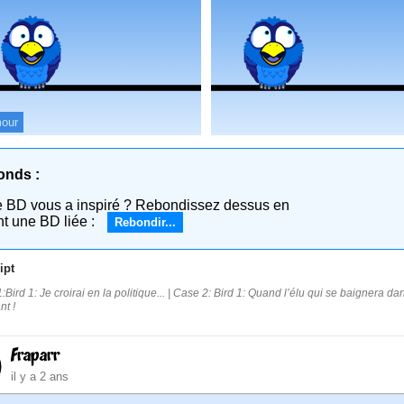
our
onds :
e BD vous a inspiré ? Rebondissez dessus en
nt une BD liée :
Rebondir...
ipt
:Bird 1: Je croirai en la politique... | Case 2: Bird 1: Quand l’élu qui se baignera da
nt !
Fraparr
il y a 2 ans