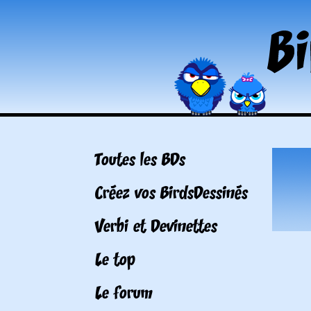
Toutes les BDs
Créez vos BirdsDessinés
Verbi et Devinettes
Le top
Le forum