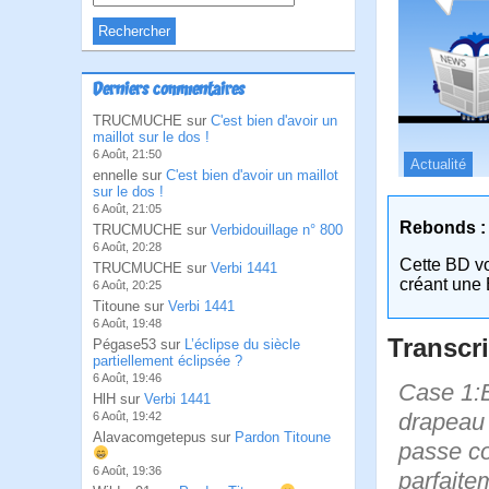
Derniers commentaires
TRUCMUCHE sur
C'est bien d'avoir un
maillot sur le dos !
6 Août, 21:50
Actualité
ennelle sur
C'est bien d'avoir un maillot
sur le dos !
6 Août, 21:05
Rebonds :
TRUCMUCHE sur
Verbidouillage n° 800
6 Août, 20:28
Cette BD v
TRUCMUCHE sur
Verbi 1441
créant une 
6 Août, 20:25
Titoune sur
Verbi 1441
6 Août, 19:48
Transcri
Pégase53 sur
L’éclipse du siècle
partiellement éclipsée ?
6 Août, 19:46
Case 1:B
HlH sur
Verbi 1441
drapeau 
6 Août, 19:42
Alavacomgetepus sur
Pardon Titoune
passe co
6 Août, 19:36
parfaite