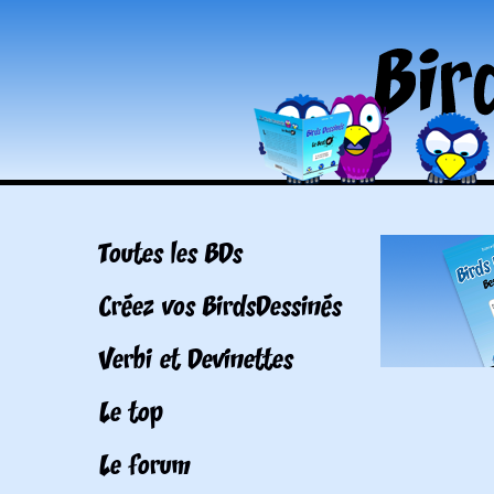
Toutes les BDs
Créez vos BirdsDessinés
Verbi et Devinettes
Le top
Le forum