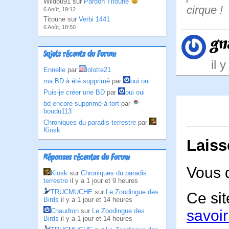
Wildou91 sur
Pardon Titoune
cirque !
6 Août, 19:12
Titoune sur
Verbi 1441
6 Août, 18:50
gn
Sujets récents du Forum
il 
Ennelle
par
lolotte21
ma BD à été supprimé
par
oui oui
Puis-je créer une BD
par
oui oui
bd encore supprimé à tort
par
boudu113
Chroniques du paradis terrestre
par
Kiosk
Laiss
Réponses récentes du Forum
Vous 
Kiosk
sur
Chroniques du paradis
terrestre
il y a 1 jour et 9 heures
TRUCMUCHE
sur
Le Zoodingue des
Ce sit
Birds
il y a 1 jour et 14 heures
Chaudron
sur
Le Zoodingue des
savoir
Birds
il y a 1 jour et 14 heures