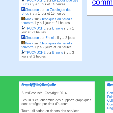
comme
TRUCMUCHE
sur
Le Zoodingue des
Birds
il y a 1 jour et 14 heures
Chaudron
sur
Le Zoodingue des
Birds
il y a 1 jour et 19 heures
Kiosk
sur
Chroniques du paradis
terrestre
il y a 1 jour et 21 heures
TRUCMUCHE
sur
Ennelle
il y a 1
jour et 21 heures
Chaudron
sur
Ennelle
il y a 2 jours
Kiosk
sur
Chroniques du paradis
terrestre
il y a 2 jours et 20 heures
TRUCMUCHE
sur
Ennelle
il y a 3
jours et 2 heures
Propriété intellectuelle
Men
BirdsDessinés, Copyright 2014
Con
Foi
Les BDs et l’ensemble des supports graphiques
Col
sont protégés par droit d’auteurs.
Cond
Règl
Toute utilisation en dehors des services