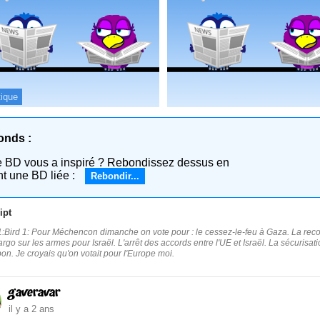
tique
onds :
e BD vous a inspiré ? Rebondissez dessus en
nt une BD liée :
Rebondir...
ipt
:Bird 1: Pour Méchencon dimanche on vote pour : le cessez-le-feu à Gaza. La reconna
go sur les armes pour Israël. L'arrêt des accords entre l'UE et Israël. La sécurisation.
bon. Je croyais qu'on votait pour l'Europe moi.
gaveravar
il y a 2 ans