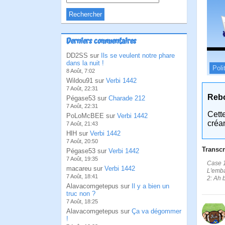
Derniers commentaires
DD2SS sur
Ils se veulent notre phare
dans la nuit !
Poli
8 Août, 7:02
Wildou91 sur
Verbi 1442
7 Août, 22:31
Reb
Pégase53 sur
Charade 212
7 Août, 22:31
Cett
PoLoMcBEE sur
Verbi 1442
créa
7 Août, 21:43
HlH sur
Verbi 1442
7 Août, 20:50
Transcr
Pégase53 sur
Verbi 1442
7 Août, 19:35
Case 1
macareu sur
Verbi 1442
L'embar
7 Août, 18:41
2: Ah 
Alavacomgetepus sur
Il y a bien un
truc non ?
7 Août, 18:25
Alavacomgetepus sur
Ça va dégommer
!