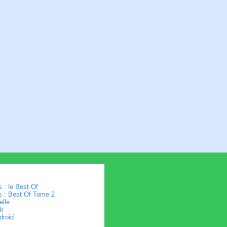
 : le Best Of
s : Best Of Tome 2
elle
k
droid