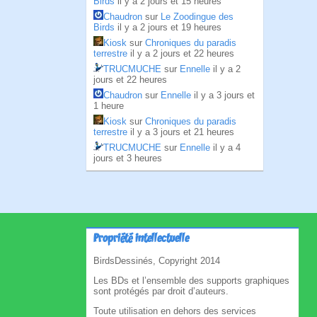
Birds
il y a 2 jours et 15 heures
Chaudron
sur
Le Zoodingue des
Birds
il y a 2 jours et 19 heures
Kiosk
sur
Chroniques du paradis
terrestre
il y a 2 jours et 22 heures
TRUCMUCHE
sur
Ennelle
il y a 2
jours et 22 heures
Chaudron
sur
Ennelle
il y a 3 jours et
1 heure
Kiosk
sur
Chroniques du paradis
terrestre
il y a 3 jours et 21 heures
TRUCMUCHE
sur
Ennelle
il y a 4
jours et 3 heures
Propriété intellectuelle
BirdsDessinés, Copyright 2014
Les BDs et l’ensemble des supports graphiques
sont protégés par droit d’auteurs.
Toute utilisation en dehors des services