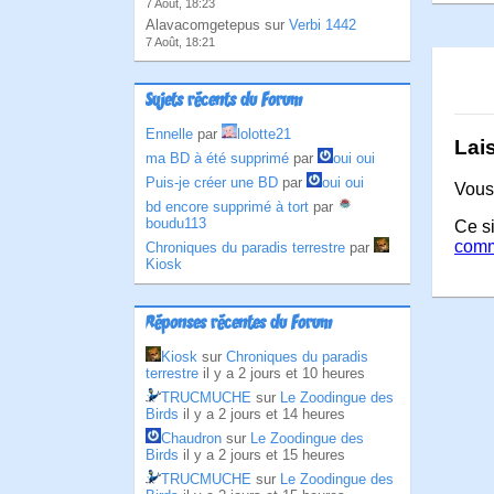
7 Août, 18:23
Alavacomgetepus sur
Verbi 1442
7 Août, 18:21
Sujets récents du Forum
Ennelle
par
lolotte21
Lai
ma BD à été supprimé
par
oui oui
Puis-je créer une BD
par
oui oui
Vous
bd encore supprimé à tort
par
boudu113
Ce si
comm
Chroniques du paradis terrestre
par
Kiosk
Réponses récentes du Forum
Kiosk
sur
Chroniques du paradis
terrestre
il y a 2 jours et 10 heures
TRUCMUCHE
sur
Le Zoodingue des
Birds
il y a 2 jours et 14 heures
Chaudron
sur
Le Zoodingue des
Birds
il y a 2 jours et 15 heures
TRUCMUCHE
sur
Le Zoodingue des