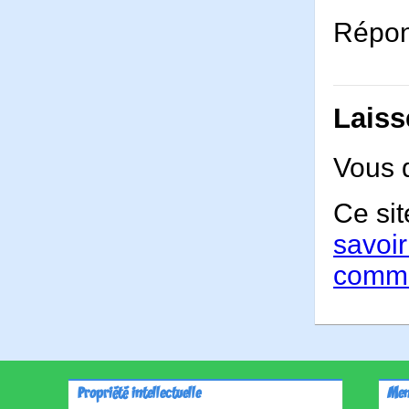
Répons
Laiss
Vous 
Ce sit
savoir
comme
Propriété intellectuelle
Men