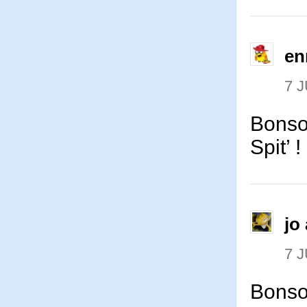
en
7 J
Bonsoi
Spit’ !
jo 
7 J
Bonsoi