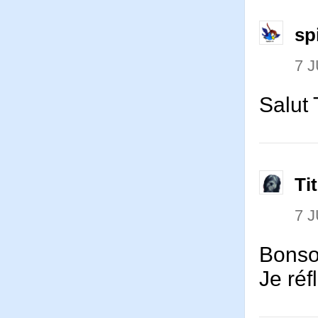
sp
7 J
Salut T
Ti
7 J
Bonsoi
Je réf