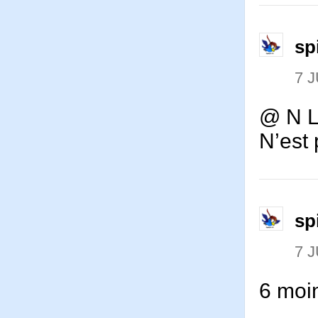
sp
7 J
@ N 
N’est 
sp
7 J
6 moi