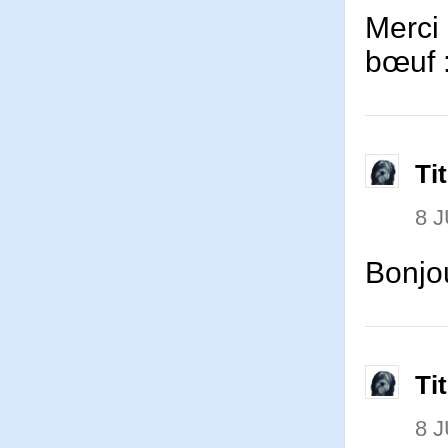
Merci 
bœuf 
Ti
8 J
Bonjou
Ti
8 J