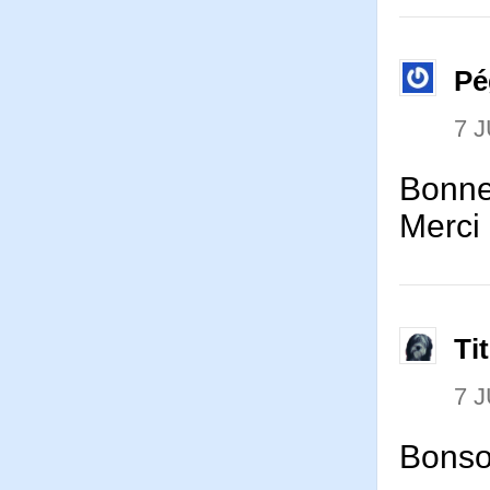
Pé
7 J
Bonne 
Merci 
Ti
7 J
Bonso