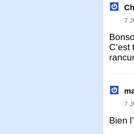
Ch
7 J
Bonsoi
C’est 
rancun
ma
7 J
Bien l