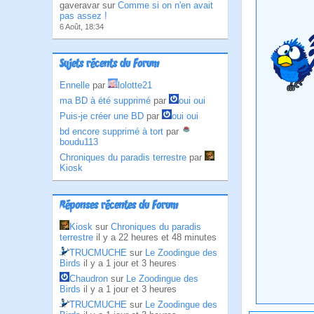
gaveravar sur
Comme si on n'en avait
pas assez !
6 Août, 18:34
Sujets récents du Forum
Ennelle
par
lolotte21
ma BD à été supprimé
par
oui oui
Puis-je créer une BD
par
oui oui
bd encore supprimé à tort
par
boudu113
Chroniques du paradis terrestre
par
Kiosk
Réponses récentes du Forum
Kiosk
sur
Chroniques du paradis
terrestre
il y a 22 heures et 48 minutes
TRUCMUCHE
sur
Le Zoodingue des
Birds
il y a 1 jour et 3 heures
Chaudron
sur
Le Zoodingue des
Birds
il y a 1 jour et 3 heures
TRUCMUCHE
sur
Le Zoodingue des