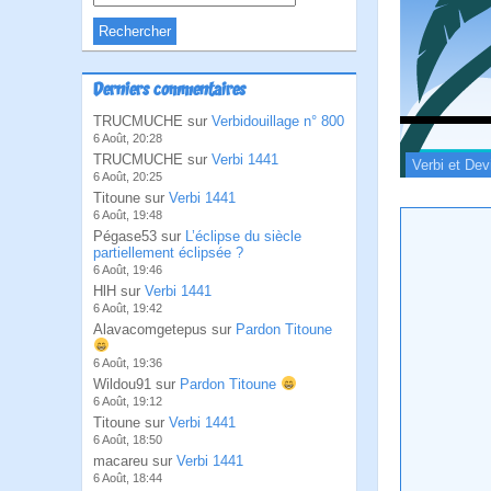
Derniers commentaires
TRUCMUCHE sur
Verbidouillage n° 800
6 Août, 20:28
TRUCMUCHE sur
Verbi 1441
Verbi et Dev
6 Août, 20:25
Titoune sur
Verbi 1441
6 Août, 19:48
Pégase53 sur
L’éclipse du siècle
partiellement éclipsée ?
6 Août, 19:46
HlH sur
Verbi 1441
6 Août, 19:42
Alavacomgetepus sur
Pardon Titoune
6 Août, 19:36
Wildou91 sur
Pardon Titoune
6 Août, 19:12
Titoune sur
Verbi 1441
6 Août, 18:50
macareu sur
Verbi 1441
6 Août, 18:44