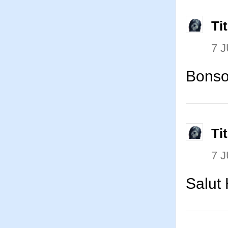
Ti
7 J
Bonso
Ti
7 J
Salut