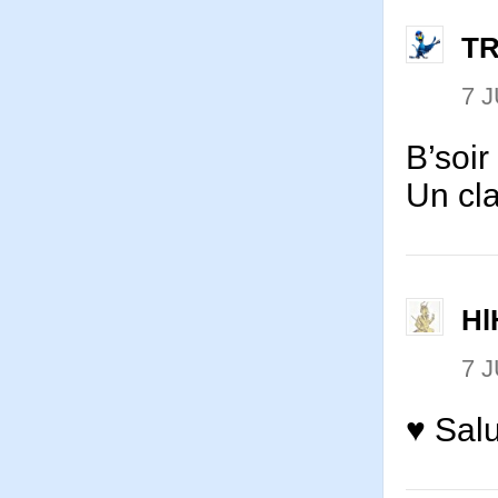
T
7 J
B’soi
Un cl
Hl
7 J
♥ Salu