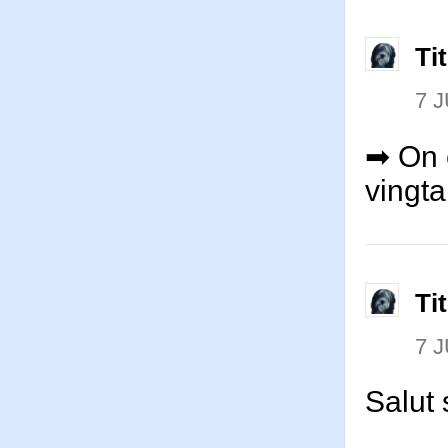
Ti
7 J
➡ On e
vingta
Ti
7 J
Salut 