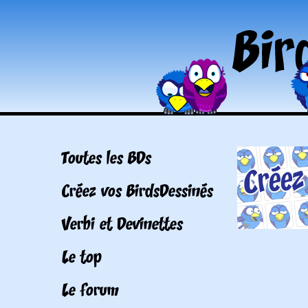
Toutes les BDs
Créez vos BirdsDessinés
Verbi et Devinettes
Le top
Le forum