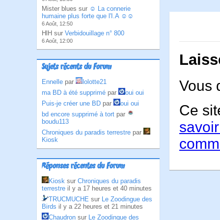
Mister blues sur
☺ La connerie
humaine plus forte que l'I.A ☺☺
6 Août, 12:50
HlH sur
Verbidouillage n° 800
6 Août, 12:00
Laiss
Sujets récents du Forum
Vous 
Ennelle
par
lolotte21
ma BD à été supprimé
par
oui oui
Puis-je créer une BD
par
oui oui
Ce sit
bd encore supprimé à tort
par
boudu113
savoir
Chroniques du paradis terrestre
par
comme
Kiosk
Réponses récentes du Forum
Kiosk
sur
Chroniques du paradis
terrestre
il y a 17 heures et 40 minutes
TRUCMUCHE
sur
Le Zoodingue des
Birds
il y a 22 heures et 21 minutes
Chaudron
sur
Le Zoodingue des