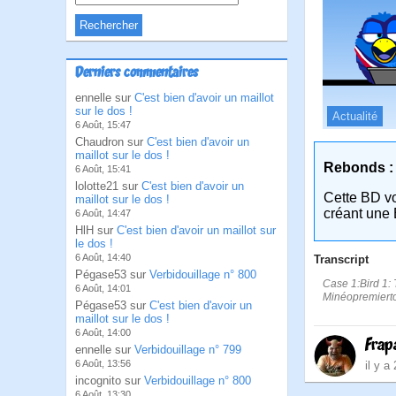
Derniers commentaires
ennelle sur
C'est bien d'avoir un maillot
sur le dos !
Actualité
6 Août, 15:47
Chaudron sur
C'est bien d'avoir un
maillot sur le dos !
Rebonds :
6 Août, 15:41
lolotte21 sur
C'est bien d'avoir un
Cette BD v
maillot sur le dos !
créant une 
6 Août, 14:47
HlH sur
C'est bien d'avoir un maillot sur
le dos !
6 Août, 14:40
Transcript
Pégase53 sur
Verbidouillage n° 800
Case 1:Bird 1: T
6 Août, 14:01
Minéopremierto
Pégase53 sur
C'est bien d'avoir un
maillot sur le dos !
6 Août, 14:00
Frap
ennelle sur
Verbidouillage n° 799
6 Août, 13:56
il y a
incognito sur
Verbidouillage n° 800
6 Août, 13:30