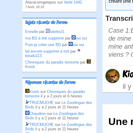
créant une 
Alavacomgetepus sur
Verbi 1442
7 Août, 18:19
Transcri
Sujets récents du Forum
Case 1:B
Ennelle
par
lolotte21
de mine a
ma BD à été supprimé
par
oui oui
Puis-je créer une BD
par
oui oui
mine ant
bd encore supprimé à tort
par
viens ? 
boudu113
Chroniques du paradis terrestre
par
Kiosk
Ki
Réponses récentes du Forum
il 
Kiosk
sur
Chroniques du paradis
terrestre
il y a 2 jours et 6 heures
TRUCMUCHE
sur
Le Zoodingue des
Birds
il y a 2 jours et 11 heures
Chaudron
sur
Le Zoodingue des
Birds
il y a 2 jours et 11 heures
Une 
TRUCMUCHE
sur
Le Zoodingue des
Birds
il y a 2 jours et 11 heures