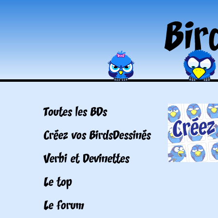
Toutes les BDs
Créez vos BirdsDessinés
Verbi et Devinettes
Le top
Le forum