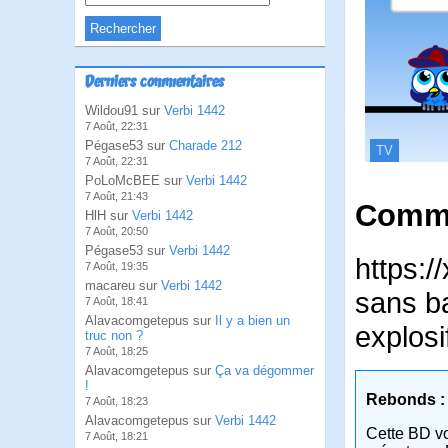
Derniers commentaires
Wildou91 sur
Verbi 1442
7 Août, 22:31
Pégase53 sur
Charade 212
TV
7 Août, 22:31
PoLoMcBEE sur
Verbi 1442
7 Août, 21:43
Comme
HlH sur
Verbi 1442
7 Août, 20:50
Pégase53 sur
Verbi 1442
https:
7 Août, 19:35
macareu sur
Verbi 1442
sans ba
7 Août, 18:41
Alavacomgetepus sur
Il y a bien un
explosi
truc non ?
7 Août, 18:25
Alavacomgetepus sur
Ça va dégommer
!
Rebonds :
7 Août, 18:23
Alavacomgetepus sur
Verbi 1442
Cette BD v
7 Août, 18:21