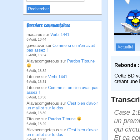
Derniers commentaires
macareu sur
Verbi 1441
6 Août, 18:44
gaveravar sur
Comme si on n'en avait
Actualité
pas assez !
6 Août, 18:34
Alavacomgetepus sur
Pardon Titoune
Rebonds :
6 Août, 18:32
Cette BD v
Titoune sur
Verbi 1441
créant une 
6 Août, 18:31
Titoune sur
Comme si on n'en avait pas
assez !
Transcri
6 Août, 18:30
Alavacomgetepus sur
C'est bien d'avoir
un maillot sur le dos !
Case 1:B
6 Août, 18:30
Titoune sur
Pardon Titoune
un premi
6 Août, 18:29
qui circ
Alavacomgetepus sur
C'est bien d'avoir
un maillot sur le dos !
Et ça co
6 Août, 18:28