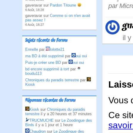
par Micro
gaveravar sur
Pardon Titoune
6 Août, 18:28
gaveravar sur
Comme si on n'en avait
pas assez !
gn
6 Août, 18:27
il 
Sujets récents du Forum
Ennelle
par
lolotte21
ma BD à été supprimé
par
oui oui
Puis-je créer une BD
par
oui oui
bd encore supprimé à tort
par
boudu113
Chroniques du paradis terrestre
par
Laiss
Kiosk
Vous 
Réponses récentes du Forum
Kiosk
sur
Chroniques du paradis
Ce sit
terrestre
il y a 20 heures et 37 minutes
TRUCMUCHE
sur
Le Zoodingue des
savoir
Birds
il y a 1 jour et 1 heure
Chaudron
sur
Le Zoodingue des