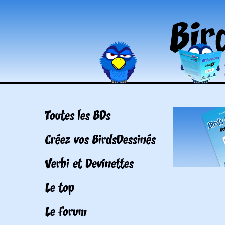
Toutes les BDs
Créez vos BirdsDessinés
Verbi et Devinettes
Le top
Le forum