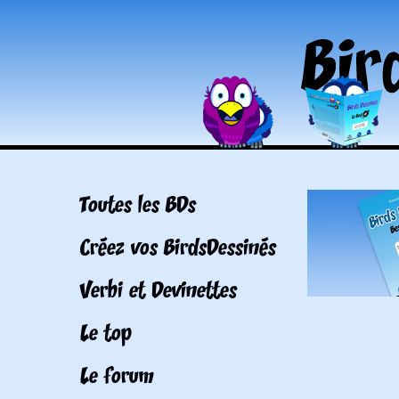
Toutes les BDs
Créez vos BirdsDessinés
Verbi et Devinettes
Le top
Le forum