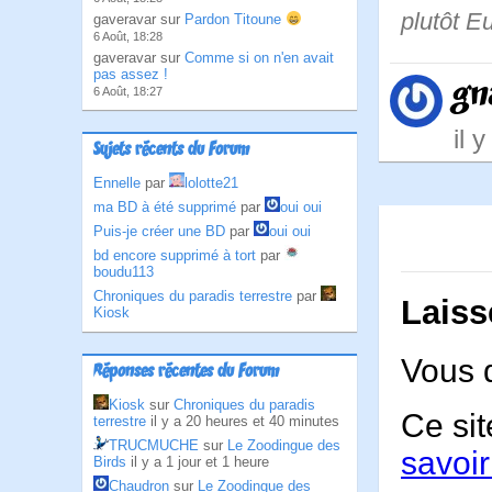
plutôt Eu
gaveravar sur
Pardon Titoune
6 Août, 18:28
gaveravar sur
Comme si on n'en avait
pas assez !
gn
6 Août, 18:27
il 
Sujets récents du Forum
Ennelle
par
lolotte21
ma BD à été supprimé
par
oui oui
Puis-je créer une BD
par
oui oui
bd encore supprimé à tort
par
boudu113
Chroniques du paradis terrestre
par
Laiss
Kiosk
Vous 
Réponses récentes du Forum
Kiosk
sur
Chroniques du paradis
Ce sit
terrestre
il y a 20 heures et 40 minutes
TRUCMUCHE
sur
Le Zoodingue des
savoir
Birds
il y a 1 jour et 1 heure
Chaudron
sur
Le Zoodingue des