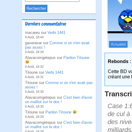
Derniers commentaires
macareu sur
Verbi 1441
6 Août, 18:44
gaveravar sur
Comme si on n'en avait
Actualité
pas assez !
6 Août, 18:34
Alavacomgetepus sur
Pardon Titoune
Rebonds :
6 Août, 18:32
Cette BD v
Titoune sur
Verbi 1441
créant une 
6 Août, 18:31
Titoune sur
Comme si on n'en avait pas
assez !
Transcri
6 Août, 18:30
Alavacomgetepus sur
C'est bien d'avoir
un maillot sur le dos !
Case 1:B
6 Août, 18:30
Titoune sur
Pardon Titoune
de cul à
6 Août, 18:29
des nive
Alavacomgetepus sur
C'est bien d'avoir
un maillot sur le dos !
milliard
6 Août, 18:28