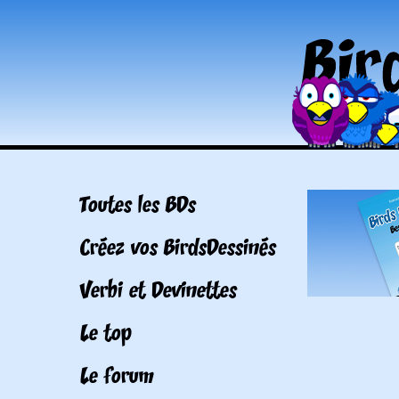
Toutes les BDs
Créez vos BirdsDessinés
Verbi et Devinettes
Le top
Le forum