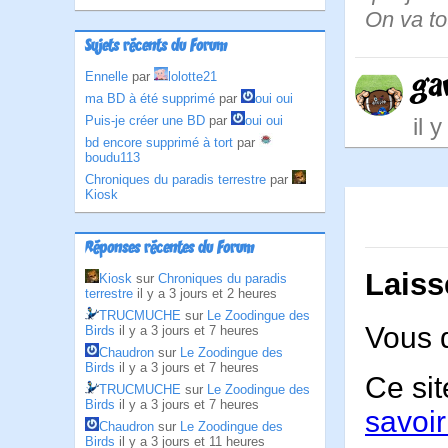
On va to
Sujets récents du Forum
ga
Ennelle
par
lolotte21
ma BD à été supprimé
par
oui oui
il 
Puis-je créer une BD
par
oui oui
bd encore supprimé à tort
par
boudu113
Chroniques du paradis terrestre
par
Kiosk
Réponses récentes du Forum
Laiss
Kiosk
sur
Chroniques du paradis
terrestre
il y a 3 jours et 2 heures
TRUCMUCHE
sur
Le Zoodingue des
Vous 
Birds
il y a 3 jours et 7 heures
Chaudron
sur
Le Zoodingue des
Birds
il y a 3 jours et 7 heures
Ce sit
TRUCMUCHE
sur
Le Zoodingue des
Birds
il y a 3 jours et 7 heures
savoir
Chaudron
sur
Le Zoodingue des
Birds
il y a 3 jours et 11 heures