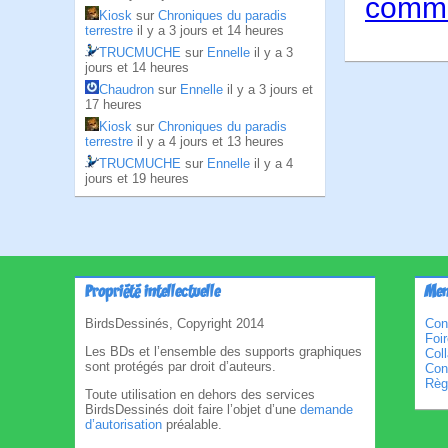
comme
Kiosk
sur
Chroniques du paradis
terrestre
il y a 3 jours et 14 heures
TRUCMUCHE
sur
Ennelle
il y a 3
jours et 14 heures
Chaudron
sur
Ennelle
il y a 3 jours et
17 heures
Kiosk
sur
Chroniques du paradis
terrestre
il y a 4 jours et 13 heures
TRUCMUCHE
sur
Ennelle
il y a 4
jours et 19 heures
Propriété intellectuelle
Men
BirdsDessinés, Copyright 2014
Con
Foi
Les BDs et l’ensemble des supports graphiques
Col
sont protégés par droit d’auteurs.
Cond
Règl
Toute utilisation en dehors des services
BirdsDessinés doit faire l’objet d’une
demande
d’autorisation
préalable.