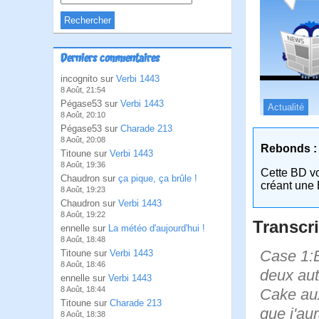
Derniers commentaires
incognito sur
Verbi 1443
8 Août, 21:54
Pégase53 sur
Verbi 1443
Actualité
8 Août, 20:10
Pégase53 sur
Charade 213
8 Août, 20:08
Rebonds :
Titoune sur
Verbi 1443
8 Août, 19:36
Cette BD v
Chaudron sur
ça pique, ça brûle !
créant une 
8 Août, 19:23
Chaudron sur
Verbi 1443
8 Août, 19:22
Transcri
ennelle sur
La météo d'aujourd'hui !
8 Août, 18:48
Case 1:B
Titoune sur
Verbi 1443
8 Août, 18:46
deux aut
ennelle sur
Verbi 1443
8 Août, 18:44
Cake aux
Titoune sur
Charade 213
que j'au
8 Août, 18:38