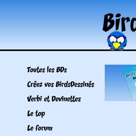
Toutes les BDs
Créez vos BirdsDessinés
Verbi et Devinettes
Le top
Le forum