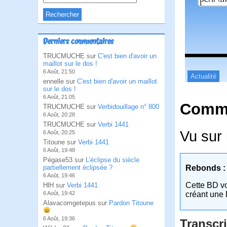
Derniers commentaires
TRUCMUCHE sur
C'est bien d'avoir un
maillot sur le dos !
6 Août, 21:50
Actualité
ennelle sur
C'est bien d'avoir un maillot
sur le dos !
6 Août, 21:05
Comme
TRUCMUCHE sur
Verbidouillage n° 800
6 Août, 20:28
TRUCMUCHE sur
Verbi 1441
Vu sur 
6 Août, 20:25
Titoune sur
Verbi 1441
6 Août, 19:48
Pégase53 sur
L’éclipse du siècle
partiellement éclipsée ?
Rebonds :
6 Août, 19:46
Cette BD v
HlH sur
Verbi 1441
6 Août, 19:42
créant une 
Alavacomgetepus sur
Pardon Titoune
6 Août, 19:36
Transcri