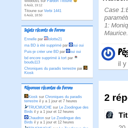
Wildou91 sur
Pardon Titoune
6 Août, 19:12
Case 1:B
Titoune sur
Verbi 1441
6 Août, 18:50
paramétr
1: Moniq
Sujets récents du Forum
Maurice. 
Ennelle
par
lolotte21
ma BD à été supprimé
par
oui oui
Pé
Puis-je créer une BD
par
oui oui
bd encore supprimé à tort
par
il 
boudu113
Chroniques du paradis terrestre
par
Kiosk
Réponses récentes du Forum
2 rép
Kiosk
sur
Chroniques du paradis
terrestre
il y a 1 jour et 7 heures
TRUCMUCHE
sur
Le Zoodingue des
Birds
il y a 1 jour et 12 heures
Ti
Chaudron
sur
Le Zoodingue des
Birds
il y a 1 jour et 12 heures
20