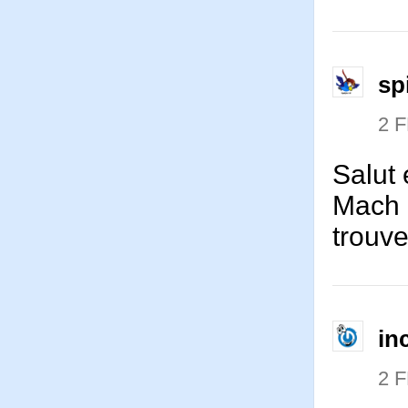
sp
2 
Salut 
Mach U
trouve
in
2 