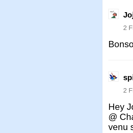
Jo
2 
Bonso
sp
2 
Hey J
@ Chau
venu s