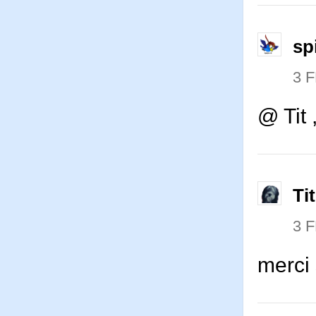
sp
3 
@ Tit 
Ti
3 
merci 