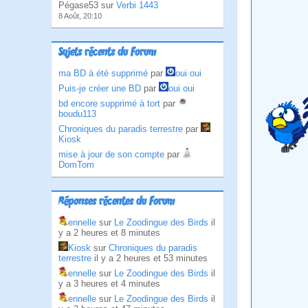
Pégase53 sur
Verbi 1443
8 Août, 20:10
Sujets récents du Forum
ma BD à été supprimé
par
oui oui
Puis-je créer une BD
par
oui oui
bd encore supprimé à tort
par
boudu113
Chroniques du paradis terrestre
par
Kiosk
mise à jour de son compte
par
DomTom
Réponses récentes du Forum
ennelle
sur
Le Zoodingue des Birds
il
y a 2 heures et 8 minutes
Kiosk
sur
Chroniques du paradis
terrestre
il y a 2 heures et 53 minutes
ennelle
sur
Le Zoodingue des Birds
il
y a 3 heures et 4 minutes
ennelle
sur
Le Zoodingue des Birds
il