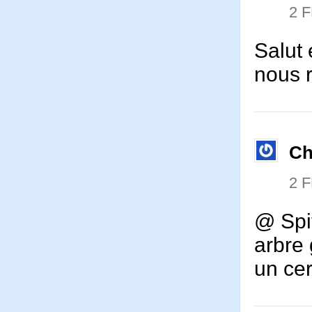
2 
Salut 
nous 
Ch
2 
@ Spi
arbre
un cer