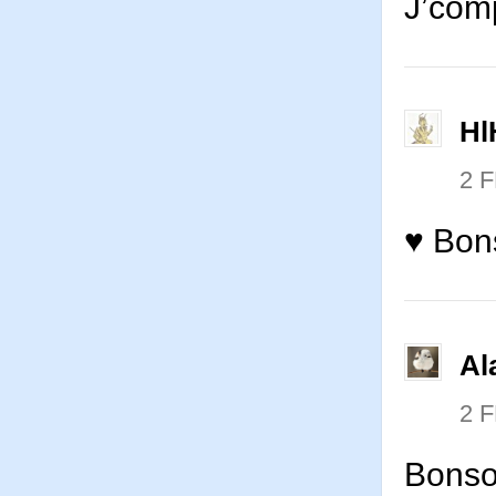
J’comp
Hl
2 
♥ Bons
Al
2 
Bonso