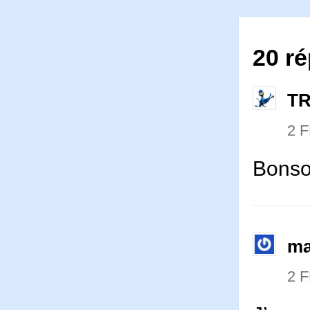
20 ré
T
2 
Bonso
ma
2 