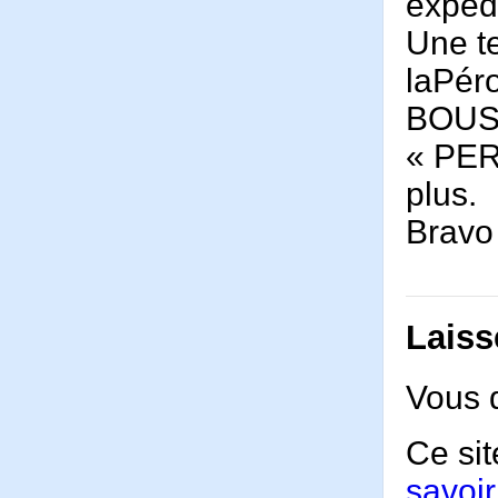
expédi
Une te
laPér
BOUS
« PER
plus.
Bravo 
Laiss
Vous 
Ce sit
savoir