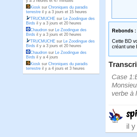
y a 3 heures et 47 minutes
Kiosk
sur
Chroniques du paradis
terrestre
il y a 3 jours et 15 heures
TRUCMUCHE
sur
Le Zoodingue des
Birds
il y a 3 jours et 20 heures
Chaudron
sur
Le Zoodingue des
Rebonds :
Birds
il y a 3 jours et 20 heures
Cette BD v
TRUCMUCHE
sur
Le Zoodingue des
Birds
il y a 3 jours et 20 heures
créant une 
Chaudron
sur
Le Zoodingue des
Birds
il y a 4 jours
Transcri
Kiosk
sur
Chroniques du paradis
terrestre
il y a 4 jours et 3 heures
Case 1:B
Monsieur
verbe à l'
spi
il 