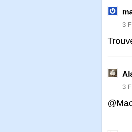
ma
3 
Trouvé
Al
3 
@Mac: