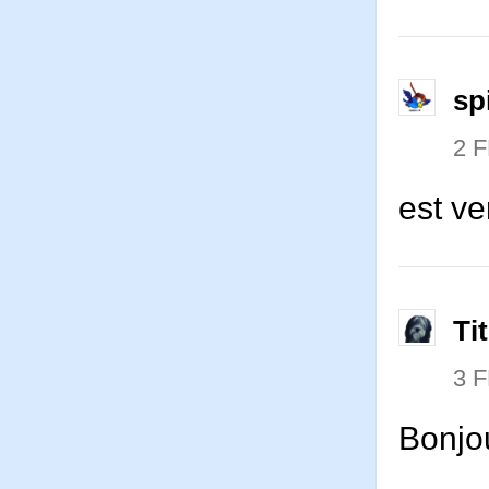
sp
2 
est v
Ti
3 
Bonjo