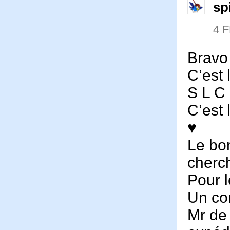
sp
4 
Bravo 
C’est 
S L C 
C’est 
♥
Le bon
cherch
Pour l
Un co
Mr de 