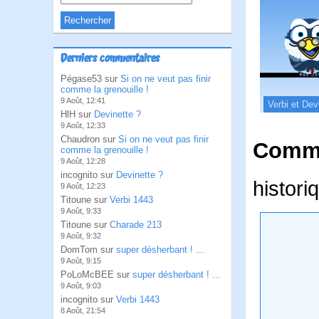
Derniers commentaires
Pégase53 sur
Si on ne veut pas finir
comme la grenouille !
9 Août, 12:41
Verbi et Dev
HlH sur
Devinette ?
9 Août, 12:33
Chaudron sur
Si on ne veut pas finir
Comme
comme la grenouille !
9 Août, 12:28
incognito sur
Devinette ?
histori
9 Août, 12:23
Titoune sur
Verbi 1443
9 Août, 9:33
Titoune sur
Charade 213
9 Août, 9:32
DomTom sur
super désherbant ! ...
9 Août, 9:15
PoLoMcBEE sur
super désherbant ! ...
9 Août, 9:03
incognito sur
Verbi 1443
8 Août, 21:54