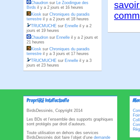
savoir
Chaudron
sur
Le Zoodingue des
Birds
il y a 2 jours et 16 heures
comme
Kiosk
sur
Chroniques du paradis
terrestre
il y a 2 jours et 18 heures
TRUCMUCHE
sur
Ennelle
il y a 2
jours et 19 heures
Chaudron
sur
Ennelle
il y a 2 jours et
21 heures
Kiosk
sur
Chroniques du paradis
terrestre
il y a 3 jours et 17 heures
TRUCMUCHE
sur
Ennelle
il y a 3
jours et 23 heures
Propriété intellectuelle
Men
BirdsDessinés, Copyright 2014
Con
Foi
Les BDs et l’ensemble des supports graphiques
Col
sont protégés par droit d’auteurs.
Cond
Règl
Toute utilisation en dehors des services
BirdsDessinés doit faire l’objet d’une
demande