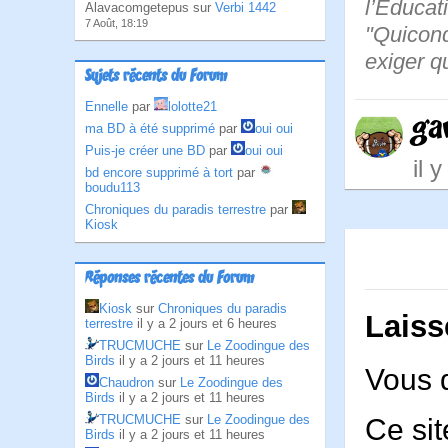
l’Educat
Alavacomgetepus sur
Verbi 1442
7 Août, 18:19
"Quiconq
exiger q
Sujets récents du Forum
Ennelle
par
lolotte21
ga
ma BD à été supprimé
par
oui oui
Puis-je créer une BD
par
oui oui
il 
bd encore supprimé à tort
par
boudu113
Chroniques du paradis terrestre
par
Kiosk
Réponses récentes du Forum
Kiosk
sur
Chroniques du paradis
Laiss
terrestre
il y a 2 jours et 6 heures
TRUCMUCHE
sur
Le Zoodingue des
Birds
il y a 2 jours et 11 heures
Vous 
Chaudron
sur
Le Zoodingue des
Birds
il y a 2 jours et 11 heures
TRUCMUCHE
sur
Le Zoodingue des
Ce sit
Birds
il y a 2 jours et 11 heures