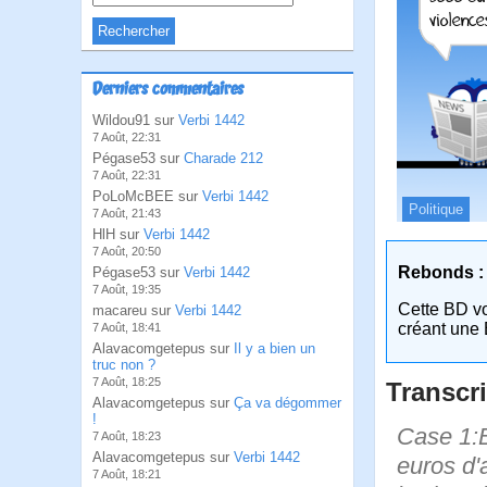
Derniers commentaires
Wildou91 sur
Verbi 1442
7 Août, 22:31
Pégase53 sur
Charade 212
7 Août, 22:31
PoLoMcBEE sur
Verbi 1442
Politique
7 Août, 21:43
HlH sur
Verbi 1442
7 Août, 20:50
Rebonds :
Pégase53 sur
Verbi 1442
7 Août, 19:35
Cette BD v
macareu sur
Verbi 1442
créant une 
7 Août, 18:41
Alavacomgetepus sur
Il y a bien un
truc non ?
7 Août, 18:25
Transcri
Alavacomgetepus sur
Ça va dégommer
!
Case 1:B
7 Août, 18:23
Alavacomgetepus sur
Verbi 1442
euros d'
7 Août, 18:21