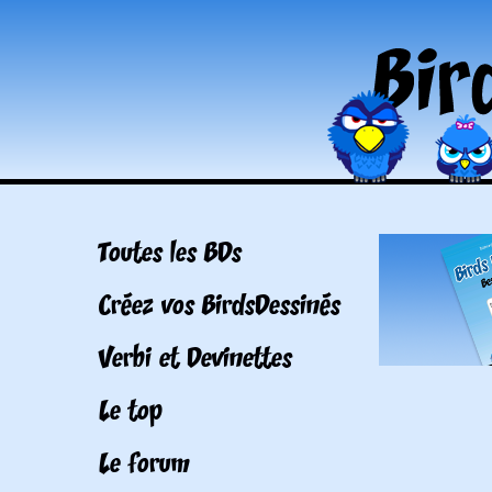
Toutes les BDs
Créez vos BirdsDessinés
Verbi et Devinettes
Le top
Le forum