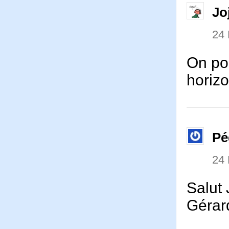
Jo
24
On pou
horizo
Pé
24
Salut 
Gérard