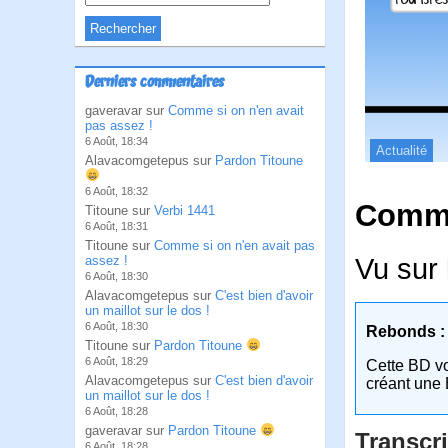
Derniers commentaires
gaveravar sur
Comme si on n'en avait
pas assez !
6 Août, 18:34
Actualité
Alavacomgetepus sur
Pardon Titoune
6 Août, 18:32
Comme
Titoune sur
Verbi 1441
6 Août, 18:31
Titoune sur
Comme si on n'en avait pas
Vu sur 
assez !
6 Août, 18:30
Alavacomgetepus sur
C'est bien d'avoir
un maillot sur le dos !
6 Août, 18:30
Rebonds :
Titoune sur
Pardon Titoune
6 Août, 18:29
Cette BD v
Alavacomgetepus sur
C'est bien d'avoir
créant une 
un maillot sur le dos !
6 Août, 18:28
gaveravar sur
Pardon Titoune
Transcri
6 Août, 18:28