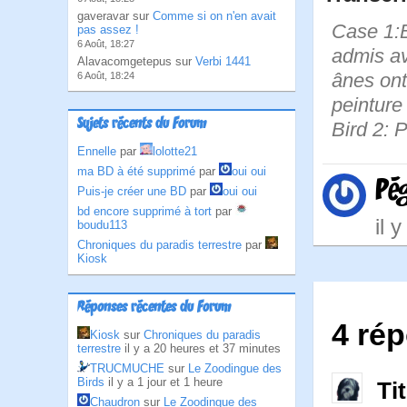
gaveravar sur
Comme si on n'en avait
Case 1:B
pas assez !
6 Août, 18:27
admis av
Alavacomgetepus sur
Verbi 1441
ânes ont
6 Août, 18:24
peinture
Sujets récents du Forum
Bird 2: 
Ennelle
par
lolotte21
ma BD à été supprimé
par
oui oui
Pé
Puis-je créer une BD
par
oui oui
bd encore supprimé à tort
par
il 
boudu113
Chroniques du paradis terrestre
par
Kiosk
Réponses récentes du Forum
4 rép
Kiosk
sur
Chroniques du paradis
terrestre
il y a 20 heures et 37 minutes
TRUCMUCHE
sur
Le Zoodingue des
Birds
il y a 1 jour et 1 heure
Ti
Chaudron
sur
Le Zoodingue des