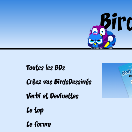
Toutes les BDs
Créez vos BirdsDessinés
Verbi et Devinettes
Le top
Le forum