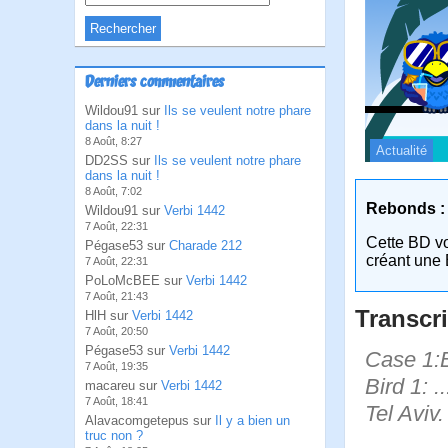
Derniers commentaires
Wildou91 sur
Ils se veulent notre phare
dans la nuit !
8 Août, 8:27
Actualité
DD2SS sur
Ils se veulent notre phare
dans la nuit !
8 Août, 7:02
Rebonds :
Wildou91 sur
Verbi 1442
7 Août, 22:31
Cette BD v
Pégase53 sur
Charade 212
créant une 
7 Août, 22:31
PoLoMcBEE sur
Verbi 1442
7 Août, 21:43
Transcri
HlH sur
Verbi 1442
7 Août, 20:50
Pégase53 sur
Verbi 1442
Case 1:B
7 Août, 19:35
Bird 1: .
macareu sur
Verbi 1442
7 Août, 18:41
Tel Aviv.
Alavacomgetepus sur
Il y a bien un
truc non ?