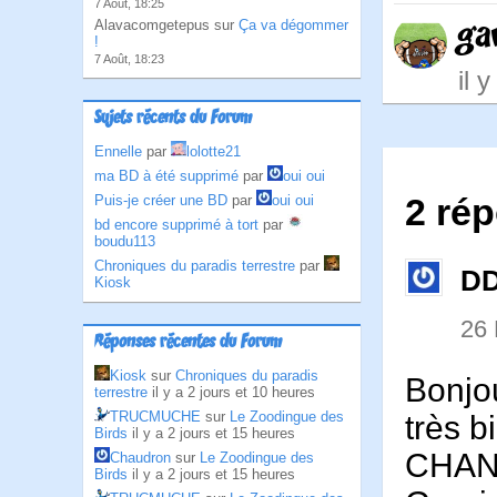
7 Août, 18:25
ga
Alavacomgetepus sur
Ça va dégommer
!
7 Août, 18:23
il 
Sujets récents du Forum
Ennelle
par
lolotte21
ma BD à été supprimé
par
oui oui
2 rép
Puis-je créer une BD
par
oui oui
bd encore supprimé à tort
par
boudu113
Chroniques du paradis terrestre
par
D
Kiosk
26
Réponses récentes du Forum
Kiosk
sur
Chroniques du paradis
Bonjo
terrestre
il y a 2 jours et 10 heures
TRUCMUCHE
sur
Le Zoodingue des
très 
Birds
il y a 2 jours et 15 heures
CHANC
Chaudron
sur
Le Zoodingue des
Birds
il y a 2 jours et 15 heures