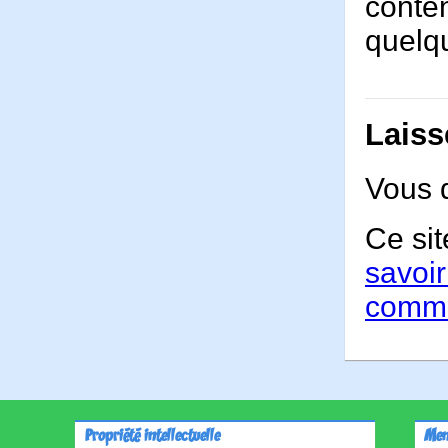
conten
quelqu
Laiss
Vous 
Ce sit
savoir
comme
Propriété intellectuelle
Men