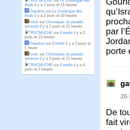
Gouri
TRUCMUCHE
sur
Le Zoodingue des
Birds
il y a 2 jours et 15 heures
qu’Isr
Chaudron
sur
Le Zoodingue des
Birds
il y a 2 jours et 20 heures
procha
Kiosk
sur
Chroniques du paradis
terrestre
il y a 2 jours et 22 heures
par l’
TRUCMUCHE
sur
Ennelle
il y a 2
jours et 23 heures
Jorda
Chaudron
sur
Ennelle
il y a 3 jours et
1 heure
porte
Kiosk
sur
Chroniques du paradis
terrestre
il y a 3 jours et 21 heures
TRUCMUCHE
sur
Ennelle
il y a 4
jours et 3 heures
ga
26
De tou
fait v