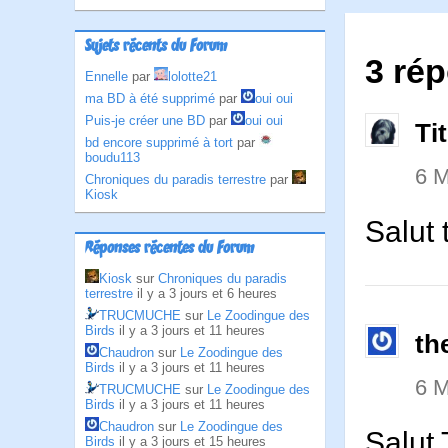
Sujets récents du Forum
3 rép
Ennelle
par
lolotte21
ma BD à été supprimé
par
oui oui
Puis-je créer une BD
par
oui oui
Ti
bd encore supprimé à tort
par
boudu113
6 
Chroniques du paradis terrestre
par
Kiosk
Salut 
Réponses récentes du Forum
Kiosk
sur
Chroniques du paradis
terrestre
il y a 3 jours et 6 heures
TRUCMUCHE
sur
Le Zoodingue des
Birds
il y a 3 jours et 11 heures
th
Chaudron
sur
Le Zoodingue des
Birds
il y a 3 jours et 11 heures
6 
TRUCMUCHE
sur
Le Zoodingue des
Birds
il y a 3 jours et 11 heures
Chaudron
sur
Le Zoodingue des
Salut 
Birds
il y a 3 jours et 15 heures