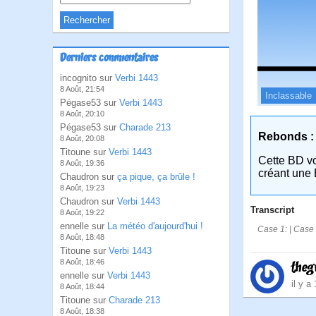
Derniers commentaires
incognito sur
Verbi 1443
8 Août, 21:54
Inclassable
Pégase53 sur
Verbi 1443
8 Août, 20:10
Pégase53 sur
Charade 213
Rebonds :
8 Août, 20:08
Titoune sur
Verbi 1443
Cette BD v
8 Août, 19:36
créant une 
Chaudron sur
ça pique, ça brûle !
8 Août, 19:23
Chaudron sur
Verbi 1443
Transcript
8 Août, 19:22
ennelle sur
La météo d'aujourd'hui !
Case 1: | Case 2
8 Août, 18:48
Titoune sur
Verbi 1443
8 Août, 18:46
theg
ennelle sur
Verbi 1443
il y a
8 Août, 18:44
Titoune sur
Charade 213
8 Août, 18:38