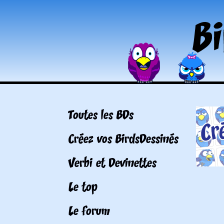
Toutes les BDs
Créez vos BirdsDessinés
Verbi et Devinettes
Le top
Le forum