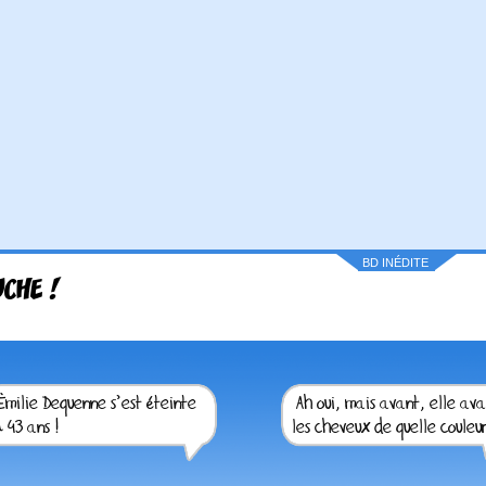
BD INÉDITE
CHE !