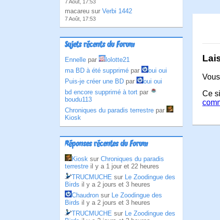
7 Août, 17:53
macareu sur
Verbi 1442
7 Août, 17:53
Sujets récents du Forum
Lai
Ennelle
par
lolotte21
ma BD à été supprimé
par
oui oui
Vous
Puis-je créer une BD
par
oui oui
bd encore supprimé à tort
par
Ce si
boudu113
comm
Chroniques du paradis terrestre
par
Kiosk
Réponses récentes du Forum
Kiosk
sur
Chroniques du paradis
terrestre
il y a 1 jour et 22 heures
TRUCMUCHE
sur
Le Zoodingue des
Birds
il y a 2 jours et 3 heures
Chaudron
sur
Le Zoodingue des
Birds
il y a 2 jours et 3 heures
TRUCMUCHE
sur
Le Zoodingue des