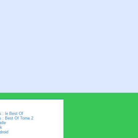
 : le Best Of
s : Best Of Tome 2
elle
k
droid