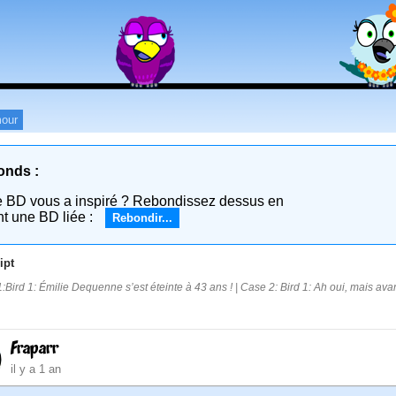
our
onds :
e BD vous a inspiré ? Rebondissez dessus en
nt une BD liée :
Rebondir...
ipt
:Bird 1: Émilie Dequenne s’est éteinte à 43 ans ! | Case 2: Bird 1: Ah oui, mais avan
Fraparr
il y a 1 an