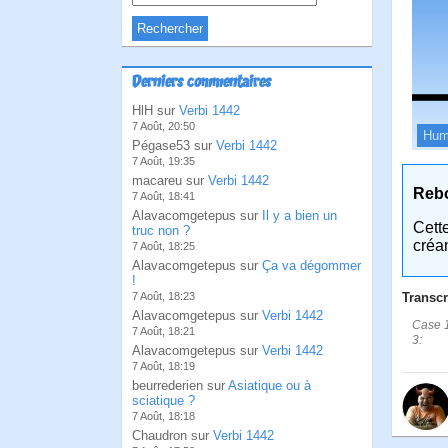
Derniers commentaires
HlH sur
Verbi 1442
7 Août, 20:50
Hum
Pégase53 sur
Verbi 1442
7 Août, 19:35
macareu sur
Verbi 1442
Reb
7 Août, 18:41
Alavacomgetepus sur
Il y a bien un
Cett
truc non ?
créa
7 Août, 18:25
Alavacomgetepus sur
Ça va dégommer
!
Transcr
7 Août, 18:23
Alavacomgetepus sur
Verbi 1442
Case 1
7 Août, 18:21
3:
Alavacomgetepus sur
Verbi 1442
7 Août, 18:19
beurrederien sur
Asiatique ou à
sciatique ?
7 Août, 18:18
Chaudron sur
Verbi 1442