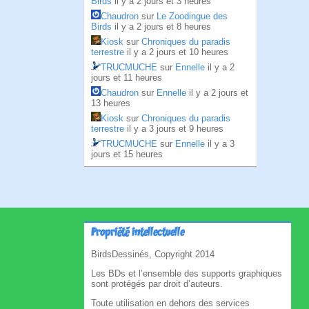
Birds
il y a 2 jours et 3 heures
Chaudron
sur
Le Zoodingue des
Birds
il y a 2 jours et 8 heures
Kiosk
sur
Chroniques du paradis
terrestre
il y a 2 jours et 10 heures
TRUCMUCHE
sur
Ennelle
il y a 2
jours et 11 heures
Chaudron
sur
Ennelle
il y a 2 jours et
13 heures
Kiosk
sur
Chroniques du paradis
terrestre
il y a 3 jours et 9 heures
TRUCMUCHE
sur
Ennelle
il y a 3
jours et 15 heures
Propriété intellectuelle
BirdsDessinés, Copyright 2014
Les BDs et l’ensemble des supports graphiques
sont protégés par droit d’auteurs.
Toute utilisation en dehors des services