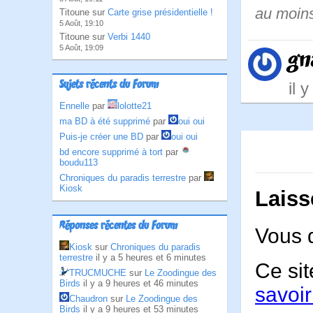
au moins 
Titoune sur
Carte grise présidentielle !
5 Août, 19:10
Titoune sur
Verbi 1440
5 Août, 19:09
gn
Sujets récents du Forum
il 
Ennelle
par
lolotte21
ma BD à été supprimé
par
oui oui
Puis-je créer une BD
par
oui oui
bd encore supprimé à tort
par
boudu113
Chroniques du paradis terrestre
par
Kiosk
Laiss
Réponses récentes du Forum
Vous 
Kiosk
sur
Chroniques du paradis
terrestre
il y a 5 heures et 6 minutes
Ce sit
TRUCMUCHE
sur
Le Zoodingue des
Birds
il y a 9 heures et 46 minutes
savoir
Chaudron
sur
Le Zoodingue des
Birds
il y a 9 heures et 53 minutes