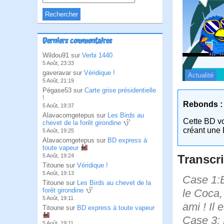
Derniers commentaires
Wildou91 sur
Verbi 1440
5 Août, 23:33
gaveravar sur
Véridique !
Actualité
5 Août, 21:19
Pégase53 sur
Carte grise présidentielle
!
Rebonds :
5 Août, 19:37
Alavacomgetepus sur
Les Birds au
Cette BD v
chevet de la forêt girondine
créant une 
5 Août, 19:25
Alavacomgetepus sur
BD express à
toute vapeur
Transcri
5 Août, 19:24
Titoune sur
Véridique !
5 Août, 19:13
Case 1:B
Titoune sur
Les Birds au chevet de la
forêt girondine
le Coca,
5 Août, 19:11
ami ! Il 
Titoune sur
BD express à toute vapeur
Case 3: B
5 Août, 19:11