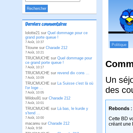
Derniers commentaires
lolotte21 sur
Quel dommage pour ce
grand porte queue !
7 Août, 10:37
Politique
Titoune sur
Charade 212
7 Août, 10:21
TRUCMUCHE sur
Quel dommage pour
Comme
ce grand porte queue !
7 Août, 10:17
TRUCMUCHE sur
revend dix cons ...
Un séjo
7 Août, 10:09
TRUCMUCHE sur
La Suisse c'est là où
des cou
l'or loge ...
7 Août, 10:05
Wildou91 sur
Charade 212
7 Août, 10:01
Rebonds :
TRUCMUCHE sur
Là bas, le kurde y
s'tend ...
7 Août, 10:00
Cette BD v
macareu sur
Charade 212
créant une 
7 Août, 9:58