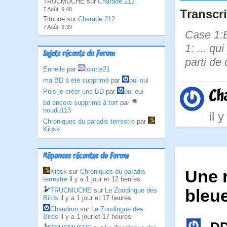
TRUCMUCHE sur
Charade 212
7 Août, 9:48
Transcri
Titoune sur
Charade 212
7 Août, 9:39
Case 1:B
1: ... qu
Sujets récents du Forum
parti de 
Ennelle
par
lolotte21
ma BD à été supprimé
par
oui oui
Ch
Puis-je créer une BD
par
oui oui
bd encore supprimé à tort
par
boudu113
il 
Chroniques du paradis terrestre
par
Kiosk
Réponses récentes du Forum
Une r
Kiosk
sur
Chroniques du paradis
terrestre
il y a 1 jour et 12 heures
TRUCMUCHE
sur
Le Zoodingue des
bleue
Birds
il y a 1 jour et 17 heures
Chaudron
sur
Le Zoodingue des
Birds
il y a 1 jour et 17 heures