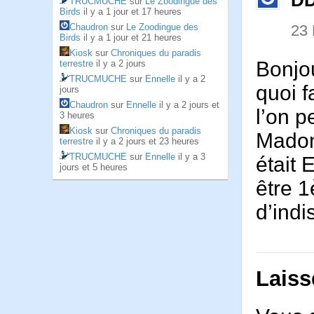
D
TRUCMUCHE
sur
Le Zoodingue des
Birds
il y a 1 jour et 17 heures
Chaudron
sur
Le Zoodingue des
23
Birds
il y a 1 jour et 21 heures
Kiosk
sur
Chroniques du paradis
Bonjou
terrestre
il y a 2 jours
TRUCMUCHE
sur
Ennelle
il y a 2
quoi f
jours
Chaudron
sur
Ennelle
il y a 2 jours et
l’on p
3 heures
Kiosk
sur
Chroniques du paradis
Madon
terrestre
il y a 2 jours et 23 heures
TRUCMUCHE
sur
Ennelle
il y a 3
était 
jours et 5 heures
être 1
d’ind
Laiss