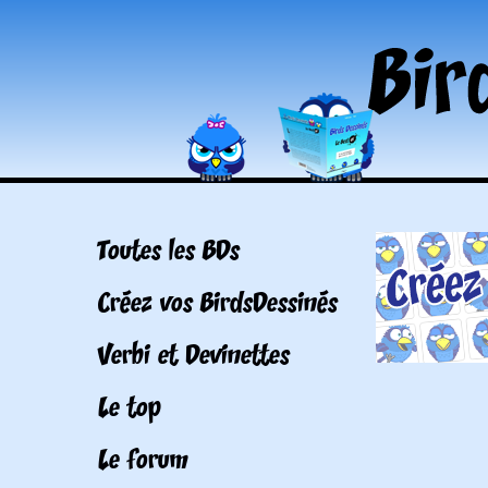
Toutes les BDs
Créez vos BirdsDessinés
Verbi et Devinettes
Le top
Le forum