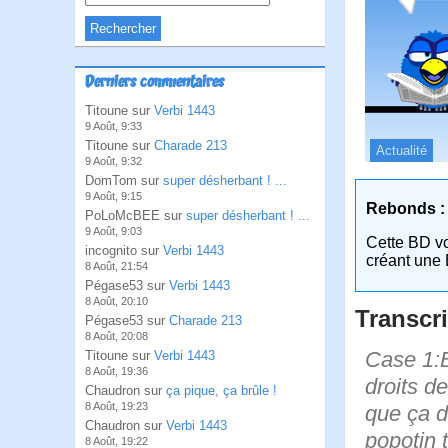
Derniers commentaires
Titoune sur
Verbi 1443
9 Août, 9:33
Titoune sur
Charade 213
Actualité
9 Août, 9:32
DomTom sur
super désherbant ! ...
9 Août, 9:15
Rebonds :
PoLoMcBEE sur
super désherbant ! ...
9 Août, 9:03
Cette BD v
incognito sur
Verbi 1443
créant une 
8 Août, 21:54
Pégase53 sur
Verbi 1443
8 Août, 20:10
Transcri
Pégase53 sur
Charade 213
8 Août, 20:08
Case 1:B
Titoune sur
Verbi 1443
8 Août, 19:36
droits d
Chaudron sur
ça pique, ça brûle !
8 Août, 19:23
que ça d
Chaudron sur
Verbi 1443
popotin 
8 Août, 19:22