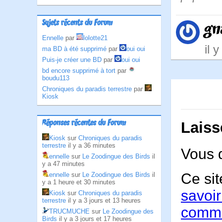
Sujets récents du Forum
gn
Ennelle
par
lolotte21
il 
ma BD à été supprimé
par
oui oui
Puis-je créer une BD
par
oui oui
bd encore supprimé à tort
par
boudu113
Chroniques du paradis terrestre
par
Kiosk
Réponses récentes du Forum
Laiss
Kiosk
sur
Chroniques du paradis
terrestre
il y a 36 minutes
Vous 
ennelle
sur
Le Zoodingue des Birds
il
y a 47 minutes
Ce sit
ennelle
sur
Le Zoodingue des Birds
il
y a 1 heure et 30 minutes
savoir
Kiosk
sur
Chroniques du paradis
terrestre
il y a 3 jours et 13 heures
comme
TRUCMUCHE
sur
Le Zoodingue des
Birds
il y a 3 jours et 17 heures