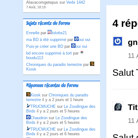
Alavacomgetepus sur
Verbi 1442
7 Août, 18:19
4 rép
Sujets récents du Forum
Ennelle
par
lolotte21
ma BD à été supprimé
par
oui oui
gn
Puis-je créer une BD
par
oui oui
bd encore supprimé à tort
par
11 
boudu113
Chroniques du paradis terrestre
par
Kiosk
Salut 
Réponses récentes du Forum
Kiosk
sur
Chroniques du paradis
terrestre
il y a 2 jours et 1 heure
Ti
TRUCMUCHE
sur
Le Zoodingue des
Birds
il y a 2 jours et 5 heures
Chaudron
sur
Le Zoodingue des
11 
Birds
il y a 2 jours et 5 heures
TRUCMUCHE
sur
Le Zoodingue des
Birds
il y a 2 jours et 6 heures
Salut