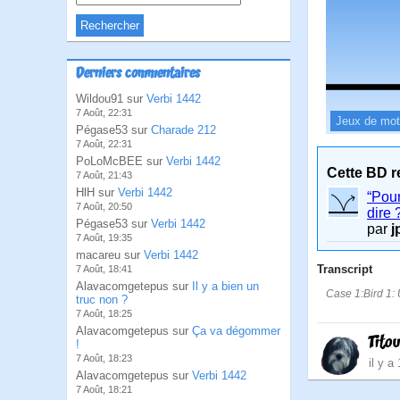
Derniers commentaires
Wildou91 sur
Verbi 1442
7 Août, 22:31
Jeux de mo
Pégase53 sur
Charade 212
7 Août, 22:31
PoLoMcBEE sur
Verbi 1442
Cette BD r
7 Août, 21:43
HlH sur
Verbi 1442
“Pour
7 Août, 20:50
dire 
Pégase53 sur
Verbi 1442
par
j
7 Août, 19:35
macareu sur
Verbi 1442
Transcript
7 Août, 18:41
Alavacomgetepus sur
Il y a bien un
Case 1:Bird 1: U
truc non ?
7 Août, 18:25
Alavacomgetepus sur
Ça va dégommer
Tito
!
7 Août, 18:23
il y a
Alavacomgetepus sur
Verbi 1442
7 Août, 18:21